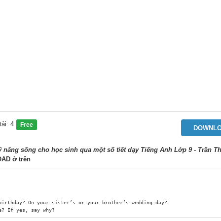
ải: 4
Free
DOWNL
 năng sống cho học sinh qua một số tiết dạy Tiếng Anh Lớp 9 - Trần T
OAD
ở trên