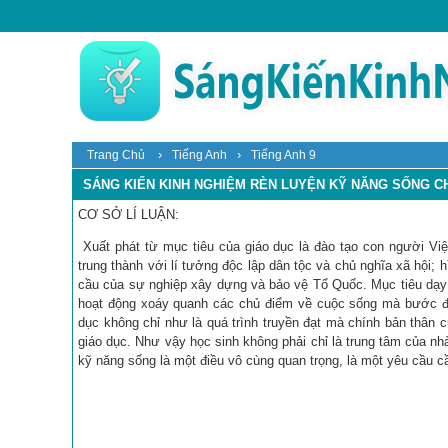
›
›
Trang Chủ
Tiếng Anh
Tiếng Anh 9
SÁNG KIẾN KINH NGHIỆM RÈN LUYỆN KỸ NĂNG SỐNG CHO
CƠ SỞ LÍ LUẬN:
Xuất phát từ mục tiêu của giáo dục là đào tạo con người Việ
trung thành với lí tưởng độc lập dân tộc và chủ nghĩa xã hội
cầu của sự nghiệp xây dựng và bảo vệ Tổ Quốc. Mục tiêu dạy 
hoạt động xoáy quanh các chủ điểm về cuộc sống mà bước đầ
dục không chỉ như là quá trình truyền đạt mà chính bản thân c
giáo dục. Như vậy học sinh không phải chỉ là trung tâm của nh
kỹ năng sống là một điều vô cùng quan trọng, là một yêu cầu c