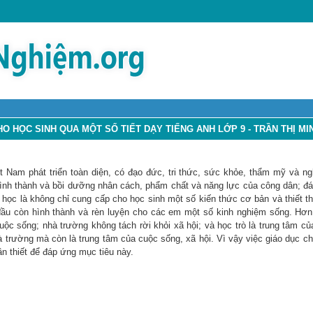
 HỌC SINH QUA MỘT SỐ TIẾT DẠY TIẾNG ANH LỚP 9 - TRẦN THỊ MI
t Nam phát triển toàn diện, có đạo đức, tri thức, sức khỏe, thẩm mỹ và ng
; hình thành và bồi dưỡng nhân cách, phẩm chất và năng lực của công dân; đ
học là không chỉ cung cấp cho học sinh một số kiến thức cơ bản và thiết t
u còn hình thành và rèn luyện cho các em một số kinh nghiệm sống. Hơn
uộc sống; nhà trường không tách rời khỏi xã hội; và học trò là trung tâm củ
à trường mà còn là trung tâm của cuộc sống, xã hội. Vì vậy việc giáo dục ch
ần thiết để đáp ứng mục tiêu này.