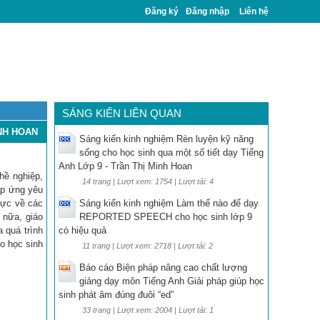
Đăng ký
Đăng nhập
Liên hệ
SÁNG KIẾN LIÊN QUAN
NH HOAN
Sáng kiến kinh nghiệm Rèn luyện kỹ năng
sống cho học sinh qua một số tiết dạy Tiếng
Anh Lớp 9 - Trần Thị Minh Hoan
hề nghiệp,
14 trang | Lượt xem: 1754 | Lượt tải: 4
áp ứng yêu
hực về các
Sáng kiến kinh nghiệm Làm thế nào để dạy
 nữa, giáo
REPORTED SPEECH cho học sinh lớp 9
a quá trình
có hiệu quả
o học sinh
11 trang | Lượt xem: 2718 | Lượt tải: 2
Báo cáo Biện pháp nâng cao chất lượng
giảng dạy môn Tiếng Anh Giải pháp giúp học
sinh phát âm đúng đuôi “ed”
33 trang | Lượt xem: 2004 | Lượt tải: 1