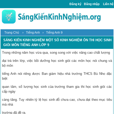
Đăng ký
Đăng nhập
Liên hệ
›
›
Trang Chủ
Tiếng Anh
Tiếng Anh 9
SÁNG KIẾN KINH NGHIỆM MỘT SỐ KINH NGHIỆM ÔN THI HỌC SINH
GIỎI MÔN TIẾNG ANH LỚP 9
Trong những năm học vừa qua, song song với việc nâng cao chất lượng
đại trà trên lớp, việc bồi dưỡng học sinh giỏi các môn học nói chung và
bộ môn
tiếng Anh nói riêng được Ban giám hiệu nhà trường THCS Bù Nho đặc
biệt
quan tâm, số lượng học sinh của trường tham gia thi học sinh giỏi các
cấp ngày
càng tăng. Tuy nhiên tỷ lệ học sinh đỗ chưa cao, chưa đạt theo mục tiêu
mà nhà
trường đã đề ra.