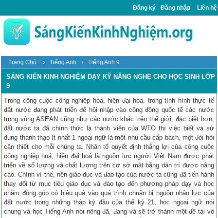
Đăng ký
Đăng nhập
Liên hệ
›
›
Trang Chủ
Tiếng Anh
Tiếng Anh 9
SÁNG KIẾN KINH NGHIỆM DẠY KỸ NĂNG NGHE CHO HỌC SINH LỚP
9
Trong công cuộc công nghiệp hóa, hiện đại hóa, trong tình hình thực tế
đất nước đang phát triển để hội nhập vào cộng đồng quốc tế các nước
trong vùng ASEAN cũng như các nước khác trên thế giới, đặc biệt hơn,
đất nước ta đã chính thức là thành viên của WTO thì việc biết và sử
dụng thành thạo ít nhất 1 ngoại ngữ là một nhu cầu cấp bách, một đòi hỏi
cần thiết cho mỗi chúng ta. Nhân tố quyết định thắng lợi của công cuộc
công nghiệp hoá, hiện đại hoá là nguồn lực người Việt Nam được phát
triển về số lượng và chất lượng trên cơ sở mặt bằng dân trí được nâng
cao. Chính vì thế, nền giáo dục và đào tạo của nước ta cũng đã tiến hành
thay đổi từ mục tiêu giáo dục và đào tạo đến phương pháp dạy và học
nhằm đóng góp có hiệu quả vào quá trình chuẩn bị nguồn nhân lực của
đất nước trong những thập kỷ đầu của thế kỷ 21, học ngoại ngữ nói
chung và học Tiếng Anh nói riêng đã, đang và sẽ trở thành một đề tài vô