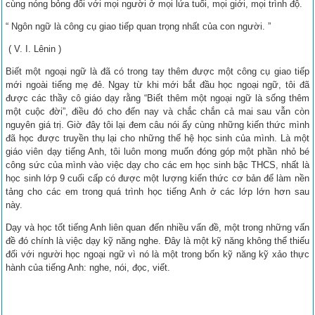
cùng nóng bỏng đối với mọi người ở mọi lứa tuổi, mọi giới, mọi trình độ.
“ Ngôn ngữ là công cụ giao tiếp quan trọng nhất của con người. ”
( V. I. Lênin )
Biết một ngoại ngữ là đã có trong tay thêm được một công cụ giao tiếp
mới ngoài tiếng mẹ đẻ. Ngay từ khi mới bắt đầu học ngoại ngữ, tôi đã
được các thầy cô giáo dạy rằng “Biết thêm một ngoại ngữ là sống thêm
một cuộc đời”, điều đó cho đến nay và chắc chắn cả mai sau vẫn còn
nguyên giá trị. Giờ đây tôi lại đem câu nói ấy cùng những kiến thức mình
đã học được truyền thụ lại cho những thế hệ học sinh của mình. Là một
giáo viên dạy tiếng Anh, tôi luôn mong muốn đóng góp một phần nhỏ bé
công sức của mình vào việc dạy cho các em học sinh bậc THCS, nhất là
học sinh lớp 9 cuối cấp có được một lượng kiến thức cơ bản để làm nền
tảng cho các em trong quá trình học tiếng Anh ở các lớp lớn hơn sau
này.
Dạy và học tốt tiếng Anh liên quan đến nhiều vấn đề, một trong những vấn
đề đó chính là việc dạy kỹ năng nghe. Đây là một kỹ năng không thể thiếu
đối với người học ngoại ngữ vì nó là một trong bốn kỹ năng kỹ xảo thực
hành của tiếng Anh: nghe, nói, đọc, viết.