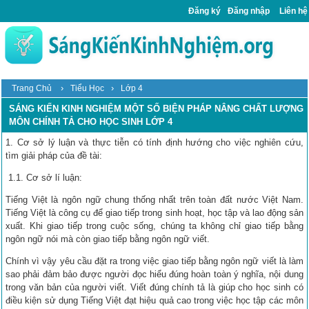
Đăng ký
Đăng nhập
Liên hệ
›
›
Trang Chủ
Tiểu Học
Lớp 4
SÁNG KIẾN KINH NGHIỆM MỘT SỐ BIỆN PHÁP NÂNG CHẤT LƯỢNG
MÔN CHÍNH TẢ CHO HỌC SINH LỚP 4
1. Cơ sở lý luận và thực tiễn có tính định hướng cho việc nghiên cứu,
tìm giải pháp của đề tài:
1.1. Cơ sở lí luận:
Tiếng Việt là ngôn ngữ chung thống nhất trên toàn đất nước Việt Nam.
Tiếng Việt là công cụ để giao tiếp trong sinh hoạt, học tập và lao động sản
xuất. Khi giao tiếp trong cuộc sống, chúng ta không chỉ giao tiếp bằng
ngôn ngữ nói mà còn giao tiếp bằng ngôn ngữ viết.
Chính vì vậy yêu cầu đặt ra trong việc giao tiếp bằng ngôn ngữ viết là làm
sao phải đảm bảo được người đọc hiểu đúng hoàn toàn ý nghĩa, nội dung
trong văn bản của người viết. Viết đúng chính tả là giúp cho học sinh có
điều kiện sử dụng Tiếng Việt đạt hiệu quả cao trong việc học tập các môn