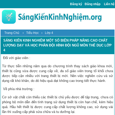
Đăng ký
Đăng nhập
Liên hệ
›
›
Trang Chủ
Tiểu Học
Lớp 4
SÁNG KIẾN KINH NGHIỆM MỘT SỐ BIỆN PHÁP NÂNG CAO CHẤT
LƯỢNG DẠY VÀ HỌC PHẦN ĐỘI HÌNH ĐỘI NGŨ MÔN THỂ DỤC LỚP
4
Đối với giáo viên :
Từ thực tiễn những năm qua do chương trình thay sách giáo khoa mới,
thiết bị cũng vừa được cung cấp về, đa số giáo viên trong tổ khối chưa
được tiếp cận nhiều với trang thiết bị mới. Nên việc nghiên cứu và sử
dụng rất khó khăn, do đó hiệu quả đạt không cao trong tiết thực hành.
Về phía nhà trường :
Cơ sở vật chất còn thiếu các thiết bị chủ yếu được để tập trung, chưa có
phòng bộ môn dẫn đến tình trạng sử dụng thiết bị còn hạn chế, kém hiệu
quả. Hầu hết thiết bị được cung cấp chất lượng không cao, sử dụng vài
lần thì xuống cấp phải sửa chữa và tu dưỡng lại.