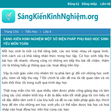
Đăng ký
Đăng nhập
Liên hệ
›
›
Trang Chủ
Tiểu Học
Lớp 4
SÁNG KIẾN KINH NGHIỆM MỘT SỐ BIỆN PHÁP PHỤ ĐẠO HỌC SINH
YẾU MÔN TOÁN
Mỗi học sinh là một cá thể riêng biệt, các em khác nhau về ngoại hình,
tính cách và cả khả năng nhận thức trong học tập. Có học sinh tiếp thu
bài học rất nhanh, nhưng cũng có những em tiếp thu bài rất chậm, thậm
chí là không hiểu gì thông qua các hoạt động trên lớp .
Vậy là một giáo viên chủ nhiệm thì ta phải làm gì đối với những học sinh
yếu, kém về tiếp thu này ? Đó chính là vấn đề mà tôi rất quan tâm và nó
luôn thôi thúc tôi trong suốt quá trình dạy học .
Thật may mắn cho tôi, qua nhiều năm được phân công giảng dạy và làm
công tác chủ nhiệm khối lớp 4 đó là điều kiện tốt nhất giúp tôi tìm hiểu rõ
về đặc điểm tâm sinh lí của lứa tuổi và đề ra các biện pháp giáo dục thích
hợp để rèn cho những em học sinh yếu có thể nắm được bài học và hoà
nhập vào hoạt động học trên lớp cùng các bạn.