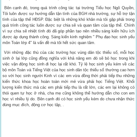
Bên cạnh đó, trong quá trình công tác tại trường Tiểu học Ngô Quyền,
Tôi luôn được sự hướng dẫn tận tình của BGH nhà trường, sự hỗ trợ tận
tình của tập thể HĐSP. Đặc biệt là những khó khăn mà tôi gặp phải trong
quá trình công tác luôn được sự chia sẽ và quan tâm của tập thể. Chính
vì sự chia sẽ nhiệt tình đó đã góp phần tạo nên nhiều sáng kiến hữu ích
được áp dụng thành công. Sáng kiến kinh nghiệm " Phụ đạo học sinh yếu
môn Toán lớp 4" là vấn đề mà tôi hết sức quan tâm.
Với những đặc thù của các trường học vùng dân tộc thiểu số, mỗi học
sinh ở lại lớp cũng đồng nghĩa với khả năng em đó sẽ bỏ học trong khi
việc vận động học sinh đi học lại rất khó. Tỷ lệ học sinh yếu kém về cảc
bộ môn Toán và Tiếng Việt của học sinh dân tộc thiểu số thường cao hơn
so với học sinh người Kinh vì các em vừa đồng thời phải tiếp thu những
kiến thức khoa học hoàn toàn mới mẻ vừa phải học Tiếng Việt. Khối
lượng kiến thức mà các em phải tiếp thu là rất lớn, các em lại không có
thói quen tự học ở nhà, cha mẹ cũng không thể hướng dẫn cho con em
học vì nhiều lý do. Bên cạnh đó có học sinh yếu kém do chưa nhận thức
đúng mục đích, động cơ học tập, .