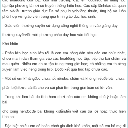
các hoạtđộng của lớp, của nhà trường. Các em cóđầyđủ đồ dùng học
tập.Địa phương là nơi có truyền thống hiếu học. Các cấp lãnhđạo rất quan
tâm vàđầu tưcho giáo dục.Đa số phụ huynhđồng thuận, ủng hộ và luôn
phối hợp với giáo viên trong quá trình giáo dục học sinh.
- Giáo viên thường xuyên sử dụng công nghệ thông tin vào giảng dạy,
thường xuyênđổi mới phương pháp dạy học vào tiết học.
Khó khăn
- Phần lớn học sinh lớp tôi là con em nông dân nên các em nhút nhát,
chưa mạnh dạn tham gia vào các hoạtđộng học tập, tiếp thu bài chậm và
mau quên. Nhiều em chưa tập trung trong giờ học; có những em thường
xuyên làm việc riêng trong lớp. Dođó kết quả học tập chưa cao.
- Một số em kĩnăngđọc chưa tốt nênđọc chậm và không hiểuđề bài, chưa
phân biệtđược cáiđã cho và cái phải tìm trong giải toán có lời văn.
- Trong khi làm bài do tính ham chơi nên các em không chú ý hoặc làm
bài
cho xong nênđọcđề bài không kĩdẫnđến viết câu trả lời hoặc thực hiện
tính sai.
- Đặc biệt nhiều em có hoàn cảnh gia đình khó khăn, một số em bố mẹ đi