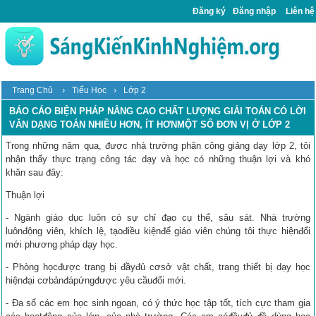
Đăng ký
Đăng nhập
Liên hệ
›
›
Trang Chủ
Tiểu Học
Lớp 2
BÁO CÁO BIỆN PHÁP NÂNG CAO CHẤT LƯỢNG GIẢI TOÁN CÓ LỜI
VĂN DẠNG TOÁN NHIỀU HƠN, ÍT HƠNMỘT SỐ ĐƠN VỊ Ở LỚP 2
Trong những năm qua, được nhà trường phân công giảng dạy lớp 2, tôi
nhận thấy thực trạng công tác dạy và học có những thuận lợi và khó
khăn sau đây:
Thuận lợi
- Ngành giáo dục luôn có sự chỉ đạo cụ thể, sâu sát. Nhà trường
luônđộng viên, khích lệ, tạođiều kiệnđể giáo viên chúng tôi thực hiệnđổi
mới phương pháp dạy học.
- Phòng họcđược trang bị đầyđủ cơsở vật chất, trang thiết bị dạy học
hiệnđại cơbảnđápứngđược yêu cầuđổi mới.
- Đa số các em học sinh ngoan, có ý thức học tập tốt, tích cực tham gia