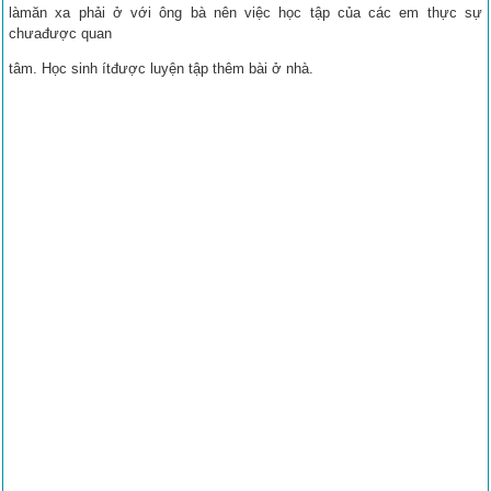
làmăn xa phải ở với ông bà nên việc học tập của các em thực sự
chưađược quan
tâm. Học sinh ítđược luyện tập thêm bài ở nhà.