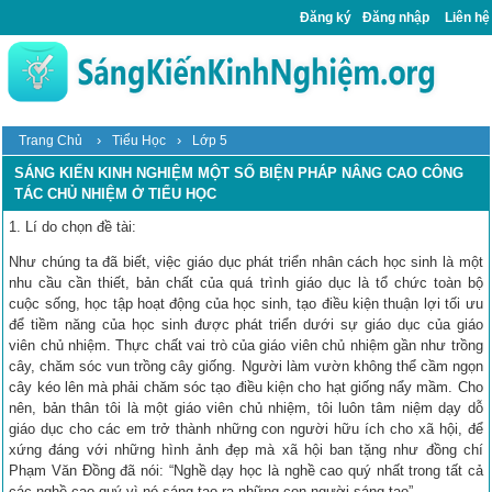
Đăng ký
Đăng nhập
Liên hệ
›
›
Trang Chủ
Tiểu Học
Lớp 5
SÁNG KIẾN KINH NGHIỆM MỘT SỐ BIỆN PHÁP NÂNG CAO CÔNG
TÁC CHỦ NHIỆM Ở TIỂU HỌC
1. Lí do chọn đề tài:
Như chúng ta đã biết, việc giáo dục phát triển nhân cách học sinh là một
nhu cầu cần thiết, bản chất của quá trình giáo dục là tổ chức toàn bộ
cuộc sống, học tập hoạt động của học sinh, tạo điều kiện thuận lợi tối ưu
để tiềm năng của học sinh được phát triển dưới sự giáo dục của giáo
viên chủ nhiệm. Thực chất vai trò của giáo viên chủ nhiệm gần như trồng
cây, chăm sóc vun trồng cây giống. Người làm vườn không thể cầm ngọn
cây kéo lên mà phải chăm sóc tạo điều kiện cho hạt giống nẩy mầm. Cho
nên, bản thân tôi là một giáo viên chủ nhiệm, tôi luôn tâm niệm dạy dỗ
giáo dục cho các em trở thành những con người hữu ích cho xã hội, để
xứng đáng với những hình ảnh đẹp mà xã hội ban tặng như đồng chí
Phạm Văn Đồng đã nói: “Nghề dạy học là nghề cao quý nhất trong tất cả
các nghề cao quý vì nó sáng tạo ra những con người sáng tạo”.