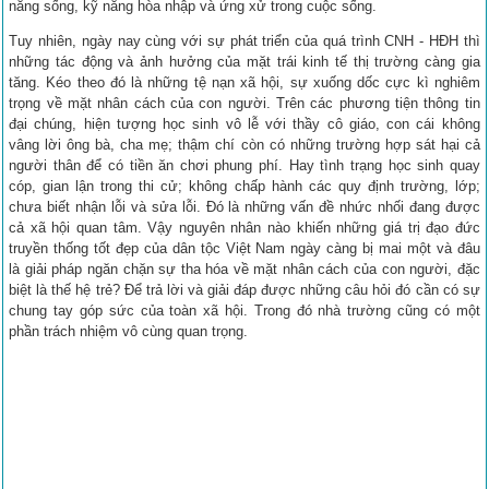
năng sống, kỹ năng hòa nhập và ứng xử trong cuộc sống.
Tuy nhiên, ngày nay cùng với sự phát triển của quá trình CNH - HĐH thì
những tác động và ảnh hưởng của mặt trái kinh tế thị trường càng gia
tăng. Kéo theo đó là những tệ nạn xã hội, sự xuống dốc cực kì nghiêm
trọng về mặt nhân cách của con người. Trên các phương tiện thông tin
đại chúng, hiện tượng học sinh vô lễ với thầy cô giáo, con cái không
vâng lời ông bà, cha mẹ; thậm chí còn có những trường hợp sát hại cả
người thân để có tiền ăn chơi phung phí. Hay tình trạng học sinh quay
cóp, gian lận trong thi cử; không chấp hành các quy định trường, lớp;
chưa biết nhận lỗi và sửa lỗi. Đó là những vấn đề nhức nhối đang được
cả xã hội quan tâm. Vậy nguyên nhân nào khiến những giá trị đạo đức
truyền thống tốt đẹp của dân tộc Việt Nam ngày càng bị mai một và đâu
là giải pháp ngăn chặn sự tha hóa về mặt nhân cách của con người, đặc
biệt là thế hệ trẻ? Để trả lời và giải đáp được những câu hỏi đó cần có sự
chung tay góp sức của toàn xã hội. Trong đó nhà trường cũng có một
phần trách nhiệm vô cùng quan trọng.