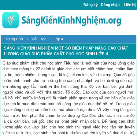
Đăng ký
Đăng nhập
Liên hệ
›
›
Trang Chủ
Tiểu Học
Lớp 4
SÁNG KIẾN KINH NGHIỆM MỘT SỐ BIỆN PHÁP NÂNG CAO CHẤT
LƯỢNG GIÁO DỤC PHẨM CHẤT CHO HỌC SINH LỚP 4
Giáo dục phẩm chất cho học sinh Tiểu học là một mặt của hoạt động giáo
dục theo thông tư 22 chính là giáo dục các em biết chăm học, chăm làm;
tự tin, trách nhiệm; trung thực, kỉ luật; đoàn kết, yêu thương. Qua đó góp
phần hình thành cho trẻ những tính cách nhất định và bồi dưỡng cho các
em những quy tắc hành vi thể hiện trong thái độ với bạn bè, gia đình,
người khác và đối với Nhà nước, Tổ quốc. Đạo đức của con người mới
xã hội chủ nghĩa không chỉ là thành phần quan trọng về cơ bản của giáo
dục mà là mục đích của toàn bộ công tác giáo dục thế hệ trẻ. Trong giáo
dục không những có kiến thức mà phải có đạo đức. Vì vậy công tác giáo
dục trước tiên phải đặt chăm lo bồi dưỡng đạo đức cho học sinh, coi đó
là cái căn bản, cái gốc cho sự phát triển nhân cách. Để nâng cao chất
lượng giáo dục đạo đức cho học sinh thì ngoài việc học tập rèn luyện
kiến thức ở lớp, học sinh còn phải tu dưỡng và rèn luyện về đạo đức, kỹ