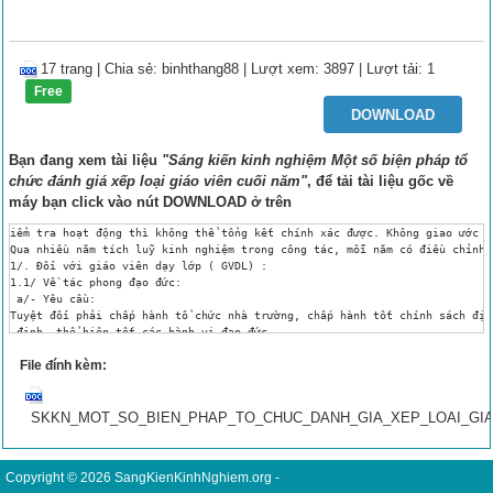
17 trang
|
Chia sẻ:
binhthang88
| Lượt xem: 3897
| Lượt tải: 1
Free
DOWNLOAD
Bạn đang xem tài liệu
"Sáng kiến kinh nghiệm Một số biện pháp tổ
chức đánh giá xếp loại giáo viên cuối năm"
, để tải tài liệu gốc về
máy bạn click vào nút
DOWNLOAD
ở trên
iểm tra hoạt động thì không thể tổng kết chính xác được. Không giao ước thi đua thì căn cứ vào đâu để xét thi đua ? Trong những năm đầu còn ít kinh nghiệm nên việc xét thi đua cuối năm còn ý kiến phiền hà, phân bì, so sánh, chỉ trách,  thậm chí còn khiếu nại về trên. Ai cũng do nguyên nhân khâu tổ chức thi đua và xét thi đua chưa khoa học, chưa thực tế, chưa phản ánh đúng quá trình hoạt động của GV – CB – CNV. Biện pháp và hình thức tổ chức thi đua chưa làm động lực thúc đẩy nhà trường đi lên. 
Qua nhiều năm tích luỹ kinh nghiệm trong công tác, mỗi năm có điều chỉnh, bổ sung vào kế hoạch thi đua một ít “ Trong cái khó – Ló cái khôn ”. Đến nay cơ bản hoàn thành quy trình tổ chức thi đua thực hiện kế hoạch năm học ở trường tiểu họcTrung Hưng . Thực tế trong nhiều năm qua tôi áp dụng và đã đạt được nhiều thành tựu khả quan. Sau đây tôi xin trình bày quy trình tổ chức thi đua thực hiện kế hoạch năm học ở trường tiểu học Trung Hưng mà tôi đã thực hiện trong nhiều năm vừa qua. Vào trung tuần tháng 10 hằng năm, Hiệu trưởng có nhiệm vụ tổ chức Hội nghị Công chức ( CC ) chức triển khai kế hoạch năm học. Để kế hoạch mang tính khả thi, Hiệu trưởng phải họp liên tịch với Ban chấp hành Công đoàn trường để xây dựng kế hoạch năm học, xây dựng các chỉ tiêu cần phải hoàn thành và biện pháp thực hiện kế hoạch năm học. Muốn cho CB – GV –NV thực hiện tốt kế hoạch năm học thì Hiệu trưởng phải tổ chức triển khai, thảo luận trong tập thể sư phạm , đi đến thống nhấ
File đính kèm:
SKKN_MOT_SO_BIEN_PHAP_TO_CHUC_DANH_GIA_XEP_LOAI_GIA
Copyright © 2026
SangKienKinhNghiem.org
-