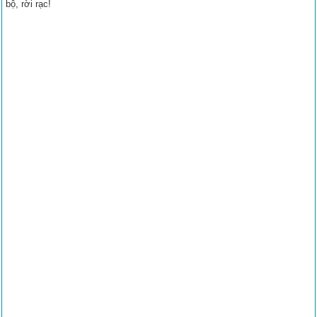
bộ, rời rạc!