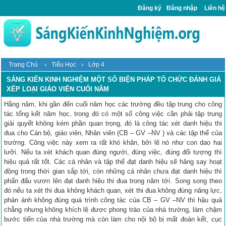
Đăng ký
Đăng nhập
Liên hệ
›
›
Trang Chủ
Tiểu Học
Lớp 4
SÁNG KIẾN KINH NGHIỆM MỘT SỐ BIỆN PHÁP TỔ CHỨC ĐÁNH GIÁ
XẾP LOẠI GIÁO VIÊN CUỐI NĂM
Hằng năm, khi gần đến cuối năm học các trường đều tập trung cho công
tác tổng kết năm học, trong đó có một số công việc cần phải tập trung
giải quyết không kém phần quan trọng, đó là công tác xét danh hiệu thi
đua cho Cán bộ, giáo viên, Nhân viên (CB – GV –NV ) và các tập thể của
trường. Công việc này xem ra rất khó khăn, bởi lẽ nó như con dao hai
lưỡi. Nếu ta xét khách quan đúng người, đúng việc, đúng đối tượng thì
hiệu quả rất tốt. Các cá nhân và tập thể đạt danh hiệu sẽ hăng say hoạt
động trong thời gian sắp tới, còn những cá nhân chưa đạt danh hiệu thì
phấn đấu vươn lên đạt danh hiệu thi đua trong năm tới. Song song theo
đó nếu ta xét thi đua không khách quan, xét thi đua không đúng năng lực,
phản ánh không đúng quá trình công tác của CB – GV –NV thì hậu quả
chẳng nhưng không khích lệ được phong trào của nhà trường, làm chậm
bước tiến của nhà trường mà còn làm cho nội bộ bị mất đoàn kết, cục