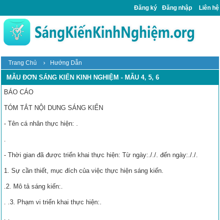
Đăng ký
Đăng nhập
Liên hệ
›
Trang Chủ
Hướng Dẫn
MẪU ĐƠN SÁNG KIẾN KINH NGHIỆM - MẪU 4, 5, 6
BÁO CÁO
TÓM TẮT NỘI DUNG SÁNG KIẾN
- Tên cá nhân thực hiện: .
.
- Thời gian đã được triển khai thực hiện: Từ ngày:././. đến ngày:././.
1. Sự cần thiết, mục đích của việc thực hiện sáng kiến.
.2. Mô tả sáng kiến:.
. .3. Phạm vi triển khai thực hiện:.
. .