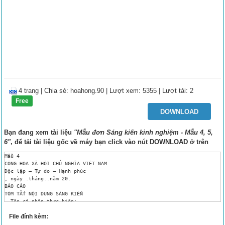
4 trang
|
Chia sẻ:
hoahong.90
| Lượt xem: 5355
| Lượt tải: 2
Free
DOWNLOAD
Bạn đang xem tài liệu
"Mẫu đơn Sáng kiến kinh nghiệm - Mẫu 4, 5,
6"
, để tải tài liệu gốc về máy bạn click vào nút
DOWNLOAD
ở trên
Mẫu 4

CỘNG HÒA XÃ HỘI CHỦ NGHĨA VIỆT NAM

Độc lập – Tự do – Hạnh phúc

, ngày .tháng..năm 20.

BÁO CÁO 

TÓM TẮT NỘI DUNG SÁNG KIẾN

- Tên cá nhân thực hiện:..

.........................................................................
File đính kèm:
- Thời gian đã được triển khai thực hiện: Từ ngày:........./......./.....
1. Sự cần thiết, mục đích của việc thực hiện sáng kiến...................