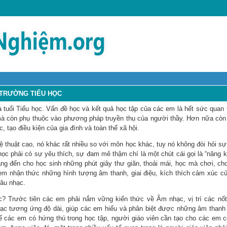
 TRƯỜNG TIỂU HỌC
 tuổi Tiểu học. Vấn đề học và kết quả học tập của các em là hết sức quan t
mà còn phụ thuộc vào phương pháp truyền thụ của người thầy. Hơn nữa còn
tạo điều kiện của gia đình và toàn thể xã hội.
thuật cao, nó khác rất nhiều so với môn học khác, tuy nó không đòi hỏi sự
ọc phải có sự yêu thích, sự đam mê thậm chí là một chút cái gọi là “năng kh
 đến cho học sinh những phút giây thư giãn, thoải mái, học mà chơi, ch
m nhận thức những hình tượng âm thanh, giai điệu, kích thích cảm xúc c
câu nhạc.
 Trước tiên các em phải nắm vững kiến thức về Âm nhạc, vị trí các nốt
ạc tương ứng độ dài, giúp các em hiểu và phân biệt được những âm thanh 
Để các em có hứng thú trong học tập, người giáo viên cần tạo cho các em 