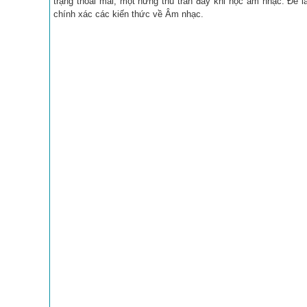
trạng thoải mái, một hứng thú tràn đầy khi học âm nhạc. Để là
chính xác các kiến thức về Âm nhạc.