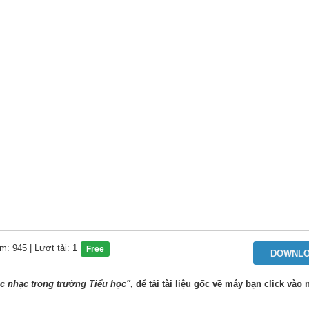
m: 945
| Lượt tải: 1
Free
DOWNL
c nhạc trong trường Tiểu học"
, để tải tài liệu gốc về máy bạn click vào 