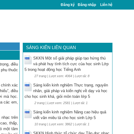
Đăng ký
Đăng nhập
Liên hệ
SÁNG KIẾN LIÊN QUAN
SKKN Một số giải pháp giúp tạo hứng thú
và phát huy tính tích cực của học sinh Lớp
rọng, điều
5 trong hoạt động học Tiếng Anh
 phụ thuộc
27 trang | Lượt xem: 4064 | Lượt tải: 8
 chính xác
Sáng kiến kinh nghiệm Thực trạng, nguyên
iếu”, điều
nhân, giải pháp và kiến nghị về dạy và học
ơi mà học.
cho học sinh khá, giỏi môn toán lớp 5
ủa các em,
2 trang | Lượt xem: 2581 | Lượt tải: 1
Sáng kiến kinh nghiệm Nâng cao hiệu quả
 nhạc trên
viết văn miêu tả cho học sinh Lớp 5
cao, thấp,
10 trang | Lượt xem: 3862 | Lượt tải: 1
có một tâm
SKKN Hình thức tổ chức dạy Tập đọc nhạc