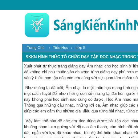
›
›
Trang Chủ
Tiểu Học
Lớp 5
SKKN HÌNH THỨC TỔ CHỨC DẠY TẬP ĐỌC NHẠC TRONG
Xuất phát từ thực trạng giảng dạy Âm nhạc cho học sinh ở lứa
đó không chỉ phụ thuộc vào chương trình giảng dạy phù hợp 
vào ý thức học tập của các em cùng với sự quan tâm chăm sóc, 
Như chúng ta đã biết, Âm nhạc là một môn học mang tính nghệ 
một cách tuyệt đối như những con số nhưng lại đòi hỏi người h
này không phải học sinh nào cũng có được. Học Âm nhạc mang
Thông qua những câu nhạc, những lời ca, Âm nhạc giúp các e
giúp các em cảm thụ những giai điệu qua từng bài nhạc, từng 
Vậy làm thế nào để các em đọc đúng được bài tập đọc nhạc?
khuông nhạc tương ứng với độ cao âm thanh, các hình nốt nh
dài, ngắn với lực độ khác nhau, tốc độ thể hiện khác nhau. 