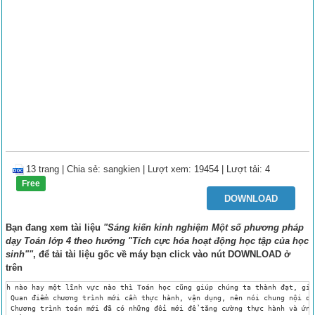
13 trang
|
Chia sẻ:
sangkien
| Lượt xem: 19454
| Lượt tải: 4
Free
DOWNLOAD
Bạn đang xem tài liệu
"Sáng kiến kinh nghiệm Một số phương pháp
dạy Toán lớp 4 theo hướng "Tích cực hóa hoạt động học tập của học
sinh""
, để tải tài liệu gốc về máy bạn click vào nút
DOWNLOAD
ở
trên
h nào hay một lĩnh vực nào thì Toán học cũng giúp chúng ta thành đạt, giúp mọi nhà doanh nghiệp hay các nhà khoa học thành công trong việc nghiên cứu. Vậy muốn có được kết quả như mong muốn chúng ta phải gây dựng, kèm cặp ngay từ bậc Tiểu học là quan trọng nhất. Như chúng ta đã biết: Toán là “ sai một li đi một dặm ”, có nghĩa là Toán rất cần sự tuyệt đối chính xác.
 Quan điểm chương trình mới cần thực hành, vận dụng, nên nói chung nội dung chương trình thường tinh giảm, tập trung vào các kiến thức kỹ năng cơ bản bám sát
 Chương trình toán mới đã có những đổi mới để tăng cường thực hành và ứng dụng kiến thức mới nhằm giúp học sinh học tập tích cực, linh hoạt, sáng tạo theo năng lực của học sinh. Để đạt được mục tiêu chương trình đề ra, trước hết giáo viên phải nắm vững mục tiêu, nội dung, khả năng có thể khai thác trong từng bài. Điều quan trọng là giáo viên phải xây dựng những phương pháp huy động tính tích cực của học sinh trong hoạt động học để các em nắm chắc và vận dụng thành thạo các nội dung trong từng bài, góp phần phát triển năng lực tư duy và năng lực thực hành của học sinh.
 Nhằm phát huy những ưu điểm, kịp thời khắc phục những hạn chế, để giúp học sinh lĩnh hội được đầy đủ các kiến thức từ những phương pháp dạy học. Qua thực tế giảng dạy, bản thân tôi luôn trăn trở phải làm gì, làm như thế nào để các em có hứng thú trong học tập, nhất là đối với môn Toán. Chính vì vậy tôi đã đi sâu vào tìm hiểu “ Một số phương pháp dạy Toán lớp 4 theo hướng “ Tích cực hóa hoạt động học tập của học sinh ”, để giúp các em nắm vững các kiến thức trong môn học này
PHẦN 2: THỰC TRẠNG VẤN ĐỀ
I. THỰC TRẠNG TÌNH HÌNH.
 Trong chương trình môn Toán lớp 4, ở học kỳ I chủ yếu tập trung vào bổ sung, hoàn thiện, tổng kết, hệ thống hóa, khái quát hóa về số tự nhiên và dãy số tự nhiên, các phép tính và một số tính chất. Ở học kỳ II tập trung vào dạy phân số, dấu hiệu chia hết và một số dạng về hình học.
Nội dung chương trình toán lớp 4 gồm 6 chương:
Chương I: Số tự nhiên, b