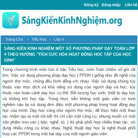
Đăng ký
Đăng nhập
Liên hệ
›
›
Trang Chủ
Tiểu Học
Lớp 4
SÁNG KIẾN KINH NGHIỆM MỘT SỐ PHƯƠNG PHÁP DẠY TOÁN LỚP
4 THEO HƯỚNG "TÍCH CỰC HÓA HOẠT ĐỘNG HỌC TẬP CỦA HỌC
SINH"
Trong chương trình môn học ở bậc Tiểu học, môn Toán chiếm số giờ rất
lớn. Việc sử dụng phương pháp dạy học ( PPDH ) giống như đồ nghề của
người thợ mộc, chúng đều bình đẳng với nhau. Việc sử dụng chúng tùy
thuộc vào mục đích và khả năng sử dụng của người dạy và học, tùy
thuộc vào hoàn cảnh dạy học cụ thể: Đối tượng học sinh, thiết bị dạy học
và không khí học tập. Trong thực tiễn không một giáo viên có kinh
nghiệm nào lại sử dụng đơn điệu một phương pháp trong hoạt động dạy
học của mình. Dạy học cũng như người thợ mộc, để thực hiện một thao
tác nhằm tạo ra một chi tiết thì chỉ cần một công cụ, nhưng muốn có một
sản phẩm trọn vẹn ( bàn, nghế, tủ, ) thì phải phối hợp nhiều thao tác, sử
dụng nhiều công cụ khác nhau. Nghệ thuật dạy học là nghệ thuật phối
hợp các PPDH trong một bài dạy của một người giáo viên.