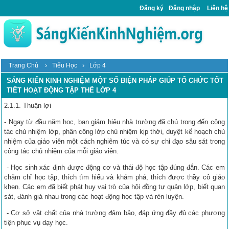
Đăng ký
Đăng nhập
Liên hệ
›
›
Trang Chủ
Tiểu Học
Lớp 4
SÁNG KIẾN KINH NGHIỆM MỘT SỐ BIỆN PHÁP GIÚP TỔ CHỨC TỐT
TIẾT HOẠT ĐỘNG TẬP THỂ LỚP 4
2.1.1. Thuận lợi
- Ngay từ đầu năm học, ban giám hiệu nhà trường đã chú trọng đến công
tác chủ nhiệm lớp, phân công lớp chủ nhiệm kịp thời, duyệt kế hoạch chủ
nhiệm của giáo viên một cách nghiêm túc và có sự chỉ đạo sâu sát trong
công tác chủ nhiệm của mỗi giáo viên.
- Học sinh xác định được động cơ và thái độ học tập đúng đắn. Các em
chăm chỉ học tập, thích tìm hiểu và khám phá, thích được thầy cô giáo
khen. Các em đã biết phát huy vai trò của hội đồng tự quản lớp, biết quan
sát, đánh giá nhau trong các hoạt động học tập và rèn luyện.
- Cơ sở vật chất của nhà trường đảm bảo, đáp ứng đầy đủ các phương
tiện phục vụ dạy học.