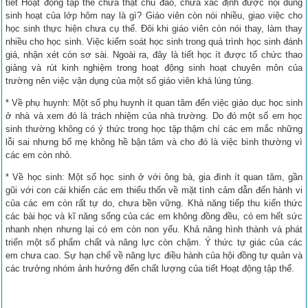
tiết Hoạt động tập thể chưa thật chu đáo, chưa xác định được nội dung
sinh hoạt của lớp hôm nay là gì? Giáo viên còn nói nhiều, giao việc cho
học sinh thực hiện chưa cụ thể. Đôi khi giáo viên còn nói thay, làm thay
nhiều cho học sinh. Việc kiểm soát học sinh trong quá trình học sinh đánh
giá, nhận xét còn sơ sài. Ngoài ra, đây là tiết học ít được tổ chức thao
giảng và rút kinh nghiệm trong hoạt động sinh hoạt chuyên môn của
trường nên việc vận dụng của một số giáo viên khá lúng túng.
* Về phụ huynh: Một số phụ huynh ít quan tâm đến việc giáo dục học sinh
ở nhà và xem đó là trách nhiệm của nhà trường. Do đó một số em học
sinh thường không có ý thức trong học tập thậm chí các em mắc những
lỗi sai nhưng bố mẹ không hề bận tâm và cho đó là việc bình thường vì
các em còn nhỏ.
* Về học sinh: Một số học sinh ở với ông bà, gia đình ít quan tâm, gần
gũi với con cái khiến các em thiếu thốn về mặt tình cảm dẫn đến hành vi
của các em còn rất tự do, chưa bền vững. Khả năng tiếp thu kiến thức
các bài học và kĩ năng sống của các em không đồng đều, có em hết sức
nhanh nhẹn nhưng lại có em còn non yếu. Khả năng hình thành và phát
triển một số phẩm chất và năng lực còn chậm. Ý thức tự giác của các
em chưa cao. Sự hạn chế về năng lực điều hành của hội đồng tự quản và
các trưởng nhóm ảnh hưởng đến chất lượng của tiết Hoạt động tập thể.