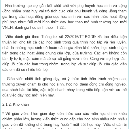
- Nhà trường tạo sự gắn kết chặt chẽ với phụ huynh học sinh và cộng
đồng nhằm phát huy vai trò tích cực của phụ huynh và cộng đồng tham
gia trong các hoạt động giáo dục học sinh với các hình thức hoạt động
phù hợp như: Đổi mới hình thức dạy học theo mô hình trường học mới
VNEN, đánh giá học sinh theo TT 22,.
- Việc đánh giá theo Thông tư số 22/2016/TT-BGDĐ đã tạo điều kiện
thuận lợi cho tất cả các học sinh trong quá trình học tập và rèn luyện,
nhất là những học sinh có hoàn cảnh gia đình khó khăn, học sinh chậm
tiến trong các hoạt động chung của lớp, của trường. Các em không còn
tâm lý tự ti, mặc cảm mà có sự cố gắng vươn lên. Cùng với sự hợp tác,
giúp đỡ của các bạn trong nhóm, trong lớp và sự giúp đỡ của giáo viên
các em đã có nhiều tiến bộ.
- Giáo viên nhiệt tình giảng dạy, có ý thức tinh thần trách nhiệm cao,
thường xuyên chăm lo cho học sinh, học hỏi thêm đồng chí đồng nghiệp,
qua sách báo tài liệu, đặc biệt nhanh nhạy trong việc tiếp cận với xu thế
của việc dạy học mới hiện nay.
2.1.2. Khó khăn
* Về giáo viên: Thời gian dạy kiến thức của các môn học chính khóa
chiếm phần lớn, lượng kiến thức cung cấp cho học sinh nhiều nên nhiều
giáo viên đã không chú trọng hay “quên” mất tiết học này. Việc chuẩn bị