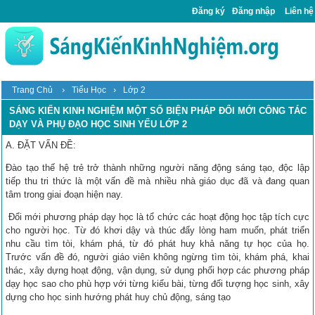
Đăng ký
Đăng nhập
Liên hệ
›
›
Trang Chủ
Tiểu Học
Lớp 2
SÁNG KIẾN KINH NGHIỆM MỘT SỐ BIỆN PHÁP ĐỔI MỚI CÔNG TÁC
DẠY VÀ PHỤ ĐẠO HỌC SINH YẾU LỚP 2
A. ĐẶT VẤN ĐỀ:
Đào tạo thế hệ trẻ trở thành những người năng động sáng tạo, độc lập
tiếp thu tri thức là một vấn đề mà nhiều nhà giáo dục đã và đang quan
tâm trong giai đoạn hiện nay.
Đổi mới phương pháp dạy học là tổ chức các hoạt động học tập tích cực
cho người học. Từ đó khơi dậy và thúc đẩy lòng ham muốn, phát triển
nhu cầu tìm tòi, khám phá, từ đó phát huy khả năng tự học của họ.
Trước vấn đề đó, người giáo viên không ngừng tìm tòi, khám phá, khai
thác, xây dựng hoạt động, vận dụng, sử dụng phối hợp các phương pháp
dạy học sao cho phù hợp với từng kiểu bài, từng đối tượng học sinh, xây
dựng cho học sinh hướng phát huy chủ động, sáng tạo