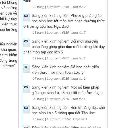
Đình
 tôi không
19 trang | Lượt xem: 1648 | Lượt tải: 2
c về những
iên cứu về
Sáng kiến kinh nghiệm Phương pháp giúp
hỗ trợ dạy
học sinh học tốt môn Âm nhạc thường thức
 kiến thức
ở trường tiểu học Nga Bạch
theo hướng
15 trang | Lượt xem: 6619 | Lượt tải: 7
Sáng kiến kinh nghiệm Đổi mới phương
iểu nghiên
pháp lồng ghép giáo dục môi trường khi dạy
 khả quan.
phân môn tập đọc lớp 5
h tìm kiếm
12 trang | Lượt xem: 4767 | Lượt tải: 2
động trong
Internet”
Sáng kiến kinh nghiệm Để học phát triển
kiến thức mới môn Toán Lớp 5
27 trang | Lượt xem: 5215 | Lượt tải: 1
Sáng kiến kinh nghiệm Một số biện pháp
giúp học sinh Lớp 5 học tốt môn Âm nhạc
22 trang | Lượt xem: 2176 | Lượt tải: 4
Sáng kiến kinh nghiệm Rèn kĩ năng đọc cho
học sinh Lớp 5 thông qua tiết Tập đọc
16 trang | Lượt xem: 13297 | Lượt tải: 1
Sáng kiến kinh nghiệm Nâng cao kỹ năng