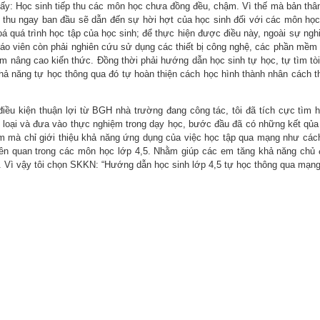
thấy: Học sinh tiếp thu các môn học chưa đồng đều, chậm. Vì thế mà bản thân
 thu ngay ban đầu sẽ dẫn đến sự hời hợt của học sinh đối với các môn họ
 quá trình học tập của học sinh; để thực hiện được điều này, ngoài sự ngh
áo viên còn phải nghiên cứu sử dụng các thiết bị công nghệ, các phần mềm 
m nâng cao kiến thức. Đồng thời phải hướng dẫn học sinh tự học, tự tìm tòi
khả năng tự học thông qua đó tự hoàn thiện cách học hình thành nhân cách 
 điều kiện thuận lợi từ BGH nhà trường đang công tác, tôi đã tích cực tìm h
 loại và đưa vào thực nghiệm trong dạy học, bước đầu đã có những kết qủa
mềm mà chỉ giới thiệu khả năng ứng dụng của việc học tập qua mạng như các
ề liên quan trong các môn học lớp 4,5. Nhằm giúp các em tăng khả năng chủ 
. Vì vậy tôi chọn SKKN: “Hướng dẫn học sinh lớp 4,5 tự học thông qua mạng 