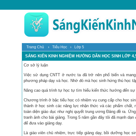
›
›
Trang Chủ
Tiểu Học
Lớp 5
SÁNG KIẾN KINH NGHIỆM HƯỚNG DẪN HỌC SINH LỚP 4
Cơ sở lý luận
Việc sử dụng CNTT ở nước ta đã trở nên phổ biến và mang t
phương pháp dạy và học. Nhờ đó mà học sinh hứng thú học tập h
Nâng cao quá trình tự học tự tìm hiểu kiến thức hướng đến sự 
Chương trình ở bậc tiểu học có nhiệm vụ cung cấp cho học sin
thành ở học sinh các năng lực nhận thức và các phẩm chất, n
toàn diện giáo dục như nghị quyết trung ương Đảng đề ra. Ứn
tranh ảnh cho bài giảng. Trong 5 năm gần đây tôi đã mạnh dạn 
để đưa vào giảng dạy.
Là giáo viên chủ nhiệm, trực tiếp giảng dạy, bồi dưỡng học s