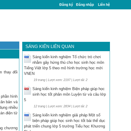
Đăng ký
Đăng nhập
Liên hệ
SÁNG KIẾN LIÊN QUAN
Sáng kiến kinh nghiệm Tổ chức trò chơi
nhằm gây hứng thú cho học sinh học môn
Tiếng Việt lớp 5 theo mô hình trường học mới
m thay đổi
VNEN
19 trang | Lượt xem: 2197 | Lượt tải: 2
Sáng kiến kinh nghiệm Biện pháp giúp học
sinh học tốt phân môn Luyện từ và câu lớp
 phần hình
5
căn bản và
12 trang | Lượt xem: 2834 | Lượt tải: 2
dụng nhiều
án điện tử
Sáng kiến kinh nghiệm giải pháp Một số
biện pháp giúp học sinh học tốt bài thể dục
phát triển chung lớp 5 trường Tiểu học Khương
ung chương