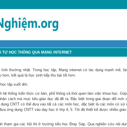
,5 TỰ HỌC THÔNG QUA MẠNG INTERNET
ính thường nhật. Trong học tập, Mạng internet có tác dụng mạnh mẽ, là
ơn, kết quả là học sinh tiếp thu bài tốt hơn.
học tập suốt đời.
h hệ thống kiến thức cơ bản, phổ thông và thói quen làm việc khoa học. Góp
hân cách mà mục tiêu giáo dục đã đề ra. Đặc biệt trong giai đoạn đổi mới 
g dụng CNTT có thể đưa vào tất cả các môn học, đặc biệt là các môn có sử 
đưa ứng dụng CNTT vào dạy học ở lớp 4, 5. Tôi đã thiết kế được nhiều giáo 
inh tham gia các hội thi ở trường tiểu học Đray Sáp. Qua nghiên cứu nội d