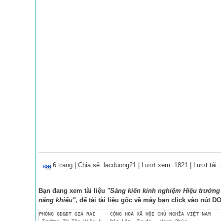
6 trang
|
Chia sẻ:
lacduong21
| Lượt xem: 1821
| Lượt tải:
Bạn đang xem tài liệu
"Sáng kiến kinh nghiệm Hiệu trưởng 
năng khiếu"
, để tải tài liệu gốc về máy bạn click vào nút
D
PHÒNG GD&ĐT GIÁ RAI	CỘNG HOÀ XÃ HỘI CHỦ NGHĨA VIỆT NAM
