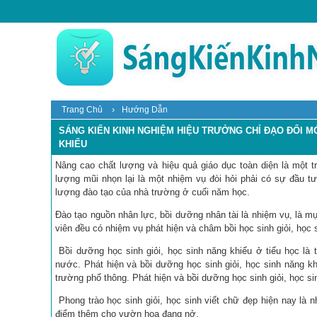
›
Trang Chủ
Hướng Dẫn
SÁNG KIẾN KINH NGHIỆM HIỆU TRƯỞNG CHỈ ĐẠO ĐỔI M
KHIẾU
Nâng cao chất lượng và hiệu quả giáo dục toàn diện là một 
lượng mũi nhọn lại là một nhiệm vụ đòi hỏi phải có sự đầu tư
lượng đào tạo của nhà trường ở cuối năm học.
Đào tạo nguồn nhân lực, bồi dưỡng nhân tài là nhiệm vụ, là mục
viên đều có nhiệm vụ phát hiện và châm bồi học sinh giỏi, học 
Bồi dưỡng học sinh giỏi, học sinh năng khiếu ở tiểu học là
nước. Phát hiện và bồi dưỡng học sinh giỏi, học sinh năng khi
trường phổ thông. Phát hiện và bồi dưỡng học sinh giỏi, học s
Phong trào học sinh giỏi, học sinh viết chữ đẹp hiện nay l
điểm thêm cho vườn hoa đang nở.