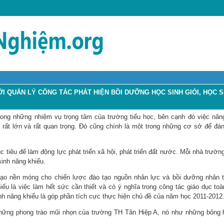
ỚI QUẢN LÝ CÔNG TÁC PHÁT HIỆN BỒI DƯỠNG HỌC SINH GIỎI, HỌC 
trong những nhiệm vụ trọng tâm của trường tiểu học, bên cạnh đó việc nân
 rất lớn và rất quan trọng. Đó cũng chính là một trong những cơ sở để đán
 tiêu để làm động lực phát triển xã hội, phát triển đất nước. Mỗi nhà trườn
sinh năng khiếu.
 tạo nền móng cho chiến lược đào tạo nguồn nhân lực và bồi dưỡng nhân t
ếu là việc làm hết sức cần thiết và có ý nghĩa trong công tác giáo dục toà
inh năng khiếu là góp phần tích cực thực hiện chủ đề của năm học 2011-2012
à những phong trào mũi nhọn của trường TH Tân Hiệp A, nó như những bông 