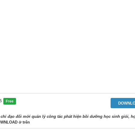
 5
Free
DOWNL
chỉ đạo đổi mới quản lý công tác phát hiện bồi dưỡng học sinh giỏi, h
OWNLOAD
ở trên