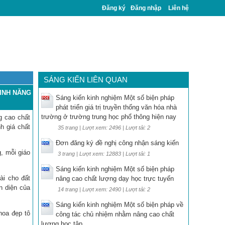
Đăng ký
Đăng nhập
Liên hệ
SÁNG KIẾN LIÊN QUAN
SINH NĂNG
Sáng kiến kinh nghiệm Một số biện pháp
phát triển giá trị truyền thống văn hóa nhà
trường ở trường trung học phổ thông hiện nay
g cao chất
h giá chất
35 trang | Lượt xem: 2496 | Lượt tải: 2
Đơn đăng ký đề nghị công nhận sáng kiến
g, mỗi giáo
3 trang | Lượt xem: 12883 | Lượt tải: 1
Sáng kiến kinh nghiệm Một số biện pháp
ài cho đất
nâng cao chất lượng dạy học trực tuyến
n diện của
14 trang | Lượt xem: 2490 | Lượt tải: 2
.
Sáng kiến kinh nghiệm Một số biện pháp về
hoa đẹp tô
công tác chủ nhiệm nhằm nâng cao chất
lượng học tập