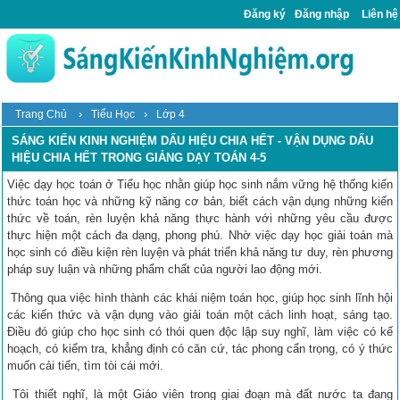
Đăng ký
Đăng nhập
Liên hệ
›
›
Trang Chủ
Tiểu Học
Lớp 4
SÁNG KIẾN KINH NGHIỆM DẤU HIỆU CHIA HẾT - VẬN DỤNG DẤU
HIỆU CHIA HẾT TRONG GIẢNG DẠY TOÁN 4-5
Việc dạy học toán ở Tiểu học nhằn giúp học sinh nắm vững hệ thống kiến
thức toán học và những kỹ năng cơ bản, biết cách vận dụng những kiến
thức về toán, rèn luyện khả năng thực hành với những yêu cầu được
thực hiện một cách đa dạng, phong phú. Nhờ việc dạy học giải toán mà
học sinh có điều kiện rèn luyện và phát triển khả năng tư duy, rèn phương
pháp suy luận và những phẩm chất của người lao động mới.
Thông qua việc hình thành các khái niệm toán học, giúp học sinh lĩnh hội
các kiến thức và vận dụng vào giải toán một cách linh hoạt, sáng tạo.
Điều đó giúp cho học sinh có thói quen độc lập suy nghĩ, làm việc có kế
hoạch, có kiểm tra, khẳng định có căn cứ, tác phong cẩn trọng, có ý thức
muốn cải tiến, tìm tòi cái mới.
Tôi thiết nghĩ, là một Giáo viên trong giai đoạn mà đất nước ta đang