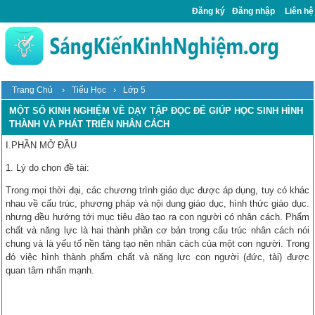
Đăng ký
Đăng nhập
Liên hệ
›
›
Trang Chủ
Tiểu Học
Lớp 5
MỘT SỐ KINH NGHIỆM VỀ DẠY TẬP ĐỌC ĐỂ GIÚP HỌC SINH HÌNH
THÀNH VÀ PHÁT TRIỂN NHÂN CÁCH
I.PHẦN MỞ ĐẦU
1. Lý do chọn đề tài:
Trong mọi thời đại, các chương trình giáo dục được áp dụng, tuy có khác
nhau về cấu trúc, phương pháp và nội dung giáo dục, hình thức giáo dục.
nhưng đều hướng tới mục tiêu đào tạo ra con người có nhân cách. Phẩm
chất và năng lực là hai thành phần cơ bản trong cấu trúc nhân cách nói
chung và là yếu tố nền tảng tạo nên nhân cách của một con người. Trong
đó việc hình thành phẩm chất và năng lực con người (đức, tài) được
quan tâm nhấn mạnh.