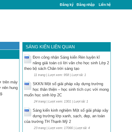
Đăng ký
Đăng nhập
Liên hệ
SÁNG KIẾN LIÊN QUAN
Đơn công nhận Sáng kiến Rèn luyện kĩ
năng giải toán có lời văn cho học sinh Lớp 2
theo bộ sách Chân trời sáng tạo
11 trang | Lượt xem: 958 | Lượt tải: 1
ờ trên máy
SKKN Một số giải pháp xây dựng trường
rở nên hung
học thân thiện – học sinh tích cực với mong
g.
muốn học sinh lớp 2C
24 trang | Lượt xem: 1301 | Lượt tải: 1
Sáng kiến kinh nghiệm Một số giải pháp xây
dựng trường lớp xanh, sạch, đẹp, an toàn
của trường TH Thạnh Mỹ 2
23 trang | Lượt xem: 17066 | Lượt tải: 4