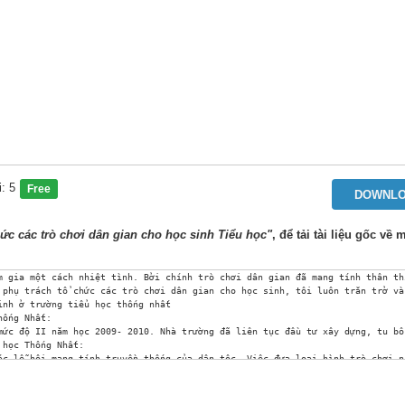
i: 5
Free
DOWNL
ức các trò chơi dân gian cho học sinh Tiểu học"
, để tải tài liệu gốc về
à nó chứa đựng cả nền văn hoá dân tộc Việt Nam độc đáo và giàu bản sắc. Trò chơi dân gian không chỉ chấp cánh cho tâm hồn trẻ, giúp trẻ phát triển tư duy, sáng tạo, mà còn giúp các em hiểu về tình bạn, tình yêu gia đình, quê hương, đất nước. Ngày nay, các em ở một xã hội công nghiệp, chỉ quen với máy móc và không có khoảng thời gian chơi cũng là một thiệt thòi. Thiệt thòi hơn khi các em không được làm quen và chơi những trò chơi dân gian của thiếu nhi ngày trước - đang ngày càng bị mai một và quên lãng, không chỉ có ở các thành phố mà còn ở cả các vùng quê. Vì thế, giúp các em hiểu và quay về nguồn với các trò chơi dân gian 