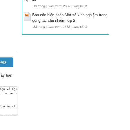
13 trang | Lượt xem: 2006 | Lượt tải: 2
Báo cáo biện pháp Một số kinh nghiệm trong
công tác chủ nhiệm lớp 2
33 trang | Lượt xem: 1662 | Lượt tải: 3
OAD
 máy bạn
là một việc làm cần thiết”.
 Là một giáo viên tổng phụ trách Đội được nhà trường giao cho phụ trách tổ chức các trò chơi dân gian cho học sinh, tôi luôn trăn trở và tìm các biện pháp để tổ chức các trò chơi dân gian một cách có hiệu quả nhất. Sau đây tôi xin trình bầy sáng kiến kinh nghiệm của mình với đề tài: “Một số kinh nghiệm trong việc tổ chức các trò chơi dân gian cho học sinh Tiểu học” 
II. Thực trạng của vấn đề tổ chức trò chơi dân gian cho học sinh ở trường tiểu học thống nhất
1. Thực trạng về tình hình cơ sở vật chất ở trường Tiểu học Thống Nhất:
 Trường Tiểu học Thống Nhất đã được công nhận chuẩn Quốc gia mức độ II