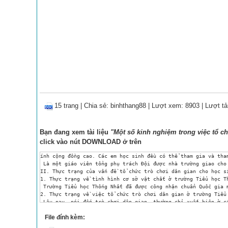
15 trang
|
Chia sẻ:
binhthang88
| Lượt xem: 8903
| Lượt tả
Bạn đang xem tài liệu
"Một số kinh nghiệm trong việc tổ ch
click vào nút
DOWNLOAD
ở trên
ính cộng đồng cao. Các em học sinh đều có thể tham gia và tham gia một cách nhiệt tình. Bởi chính trò chơi dân gian đã mang tính thân thiện vả lại không phải đầu tư tốn kém tiền của, không mang tính phân biệt giầu nghèo giữa các em. Thông qua những trò chơi dân gian mà các em rất dễ dàng làm thân và kết bạn với nhau. Đúng như PGS. TS Nguyễn Văn Huy, giám đốc bảo tàng dân tộc học Việt Nam đã nói: “ Cuộc sống đối với trẻ em không thể thiếu những trò chơi. Trò chơi dân gian không đơn thuần là một trò chơi của trẻ con m
File đính kèm: