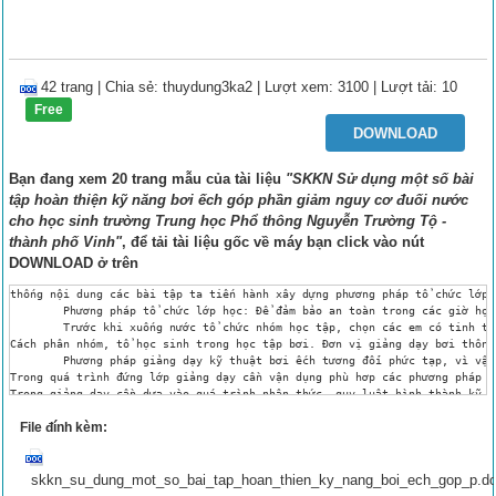
42 trang
|
Chia sẻ:
thuydung3ka2
| Lượt xem: 3100
| Lượt tải: 10
Free
DOWNLOAD
Bạn đang xem 20 trang mẫu của tài liệu
"SKKN Sử dụng một số bài
tập hoàn thiện kỹ năng bơi ếch góp phần giảm nguy cơ đuối nước
cho học sinh trường Trung học Phổ thông Nguyễn Trường Tộ -
thành phố Vinh"
, để tải tài liệu gốc về máy bạn click vào nút
DOWNLOAD
ở trên
thống nội dung các bài tập ta tiến hành xây dựng phương pháp tổ chức lớp học, phương pháp giảng dạy, tiến trình giảng dạy kỹ thuật bơi ếch cho học sinh THPT Nguyễn Trường Tộ - TP.Vinh.
 	Phương pháp tổ chức lớp học: Để đảm bảo an toàn trong các giờ học bơi khi lên lớp cần chú ý phải tăng cường giáo dục và giúp học sinh quán triệt các biện pháp an toàn suốt quá trình dạy bơi cũng như nội quy bể bơi. Trong quá trình giảng dạy giáo viên cần chú ý theo dõi, tìm hiểu tình hình sức khỏe của học sinh để có giải pháp thích hợp. Chuẩn bị tốt các điều kiện cà các dụng cụ cứu đuối.
	Trước khi xuống nước tổ chức nhóm học tập, chọn các em có tinh thần cao và khả năng bơi tốt làm tổ trưởng. Các thành viên trong nhóm cần quan tâm giúp đỡ lẫn nhau, chú ý điểm danh từng người trong nhóm. Phải khởi động tốt, khi lên lớp cần chuẩn bị số lượng người cứu đuối thích hợp đứng quan sát trên bờ. Nếu phát hiện có người đuối nước cần lập tức phát tín hiệu và sử dụng các dụng cụ cứu đuối. Trong khi lên lớp bài bơi thứ nhất là kiểm tra ban đầu đối với học sinh để nắm vững trình độ bơi của từng người. Thường xuyên kiểm tra sĩ số của lớp để đề phòng và phát hiện kịp thời sự cố. Khi lên lớp, giáo viên cần đứng ở chỗ có thể quan sát được toàn thể học sinh, nhất là các học sinh cá biệt. Giáo viên có thể chỉ định một số học sinh bơi khá hơn giúp đỡ các học sinh kém, đồng thời đặc biệt chú ý ngăn ngừa phát sinh sự cố ranh giới giữa chỗ nước nông với chỗ nước sâu. Tổ chức dạy bơi phải nghiêm khắc, chặt chẽ, phải có tính tổ chức. Sau giờ học phải điểm danh đủ số học sinh rồi mới nhận xét, biểu dương người tốt, việc tốt, chỉ ra những vấn đề cần chú ý cho lần lên lớp sau.
Cách phân nhóm, tổ học sinh trong học tập bơi. Đơn vị giảng dạy bơi thông thường là lớp. Trong một lớp cần phân thành các nhóm tổ. Việc phân nhóm tổ hợp lý sẽ thuận tiện cho việc dạy và học, có lợi cho việc nâng cao hiệu quả dạy học. Thường có hai cách phân nhóm: Phân nhóm hỗn hợp và phân nhóm theo trình độ kỹ thuật. Thông thường ở các lớp khi chia nhóm mỗi nhóm khoảng 8 đến 10 học sinh.
	Phương pháp giảng dạy kỹ thuật bơi ếch tương đối phức tạp, vì vậy khi dạy bơi ếch cần nắm bắt kỹ thuật cơ bản. Trình tự dạy bơi ếch như sau: sau khi làm quen với nước – tập động tác chân – động tác tay – động tác tay với thở - phối hợp chân với tay – phối hợp toàn bộ kỹ thuật kiểu bơi ( chân – tay – thở).
Trong quá trình đứng lớp giảng dạy cần vận dụng phù hơp các phương pháp để học sinh dễ tiếp thu và nắm bắt nội dung được dễ dàng hơn. Từ việc sắp xếp đội hình và chọn vị trí thị phạm, góc độ và tốc độ khi thị pham để học sinh có thể quan sát đầy đủ và rõ ràng. Ngoài ra người dạy cũng chỉ ra những động tác đúng và động tác sai để học sinh nhận biết và sửa sai kịp thời. Đồng thời sử dụng đa dạng các dụng cụ, phương tiện trực quan để giúp học sinh quan sát rõ ràng và nhận thức đầy đủ, kết hợp sử dụng các ký hiệu, tín hiệu trong giảng dạy để nhấn mạnh, nhắc nhở và biểu dương...
Trong giảng dạy cần dựa vào quá trình nhận thức, quy luật hình thành kỹ năng kỹ xảo, cơ chế của sự thích nghi để sắp xếp nội dung, các tố chất vận động, lượng vận động và độ khó, mức độ phức tạp của động tác phải được tăng dần. Yêu cầu của từng buổi tập sao cho phù hợp với đặc điểm, trình độ, khả năng để học sinh dễ cảm nhận, dễ tiếp thu và dễ thực hiện. 
Sắp xếp nội dung, xác định yêu cầu, lựa chọn bài tập khi giảng dạy từ dễ đến khó, từ đơn giản đến phức tạp, từ nhẹ đến nặng, từ chưa biết đến biết, từ tại chỗ đến di chuyển, từ chậm đến nhanh, một bên rồi đến hai bên...
Dạy kỹ thuật mới trên cơ sở củng cố kỹ thuật cũ, những hiểu biết và kĩ năng đã có.
Tăng dần lượng vận động bằng cách tăng dần cự ly, số lần lặp lại, tốc độ bơi, giảm dần thời gian nghỉ giữa quãng.
Cần chú ý đến đặc điểm cá nhân về tuổi, giới tính, sức khỏe, khả năng tiếp thu, trạng thái tâm lý để dần nâng cao yêu cầu và độ khó bài tập. 
	Phương pháp tổ chức tập luyện Đội hình tập luyện: phân chia tập luyện theo nhóm, mỗi nhóm khoảng 10 người. Số bài t
File đính kèm:
skkn_su_dung_mot_so_bai_tap_hoan_thien_ky_nang_boi_ech_gop_p.d