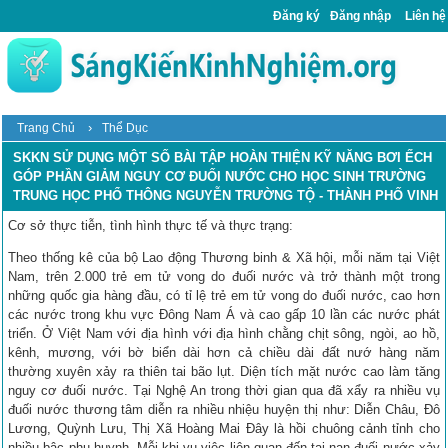
Đăng ký
Đăng nhập
Liên hệ
›
Trang Chủ
Thể Dục
SKKN SỬ DỤNG MỘT SỐ BÀI TẬP HOÀN THIỆN KỸ NĂNG BƠI ẾCH
GÓP PHẦN GIẢM NGUY CƠ ĐUỐI NƯỚC CHO HỌC SINH TRƯỜNG
TRUNG HỌC PHỔ THÔNG NGUYỄN TRƯỜNG TỘ - THÀNH PHỐ VINH
Cơ sở thực tiễn, tình hình thực tế và thực trạng:
Theo thống kê của bộ Lao động Thương binh & Xã hội, mỗi năm tại Việt
Nam, trên 2.000 trẻ em tử vong do đuối nước và trở thành một trong
những quốc gia hàng đầu, có tỉ lệ trẻ em tử vong do đuối nước, cao hơn
các nước trong khu vực Đông Nam Á và cao gấp 10 lần các nước phát
triển. Ở Việt Nam với địa hình với địa hình chằng chịt sông, ngòi, ao hồ,
kênh, mương, với bờ biển dài hơn cả chiều dài đất nướ hàng năm
thường xuyên xảy ra thiên tai bão lụt. Diện tích mặt nước cao làm tăng
nguy cơ đuối nước. Tại Nghệ An trong thời gian qua đã xẩy ra nhiều vụ
đuối nước thương tâm diễn ra nhiều nhiệu huyện thị như: Diễn Châu, Đô
Lương, Quỳnh Lưu, Thị Xã Hoàng Mai Đây là hồi chuông cảnh tỉnh cho
nhiều bậc phụ huynh. Mỗi khi vụ việc liên quan đến tai nạn đuối nước xảy