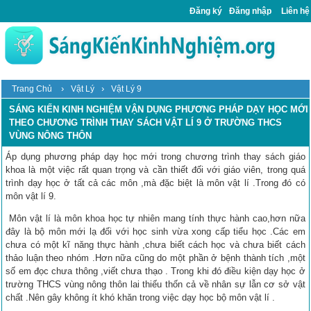
Đăng ký
Đăng nhập
Liên hệ
›
›
Trang Chủ
Vật Lý
Vật Lý 9
SÁNG KIẾN KINH NGHIỆM VẬN DỤNG PHƯƠNG PHÁP DẠY HỌC MỚI
THEO CHƯƠNG TRÌNH THAY SÁCH VẬT LÍ 9 Ở TRƯỜNG THCS
VÙNG NÔNG THÔN
Áp dụng phương pháp dạy học mới trong chương trình thay sách giáo
khoa là một việc rất quan trọng và cần thiết đối với giáo viên, trong quá
trình dạy học ở tất cả các môn ,mà đặc biệt là môn vật lí .Trong đó có
môn vật lí 9.
Môn vật lí là môn khoa học tự nhiên mang tính thực hành cao,hơn nữa
đây là bộ môn mới lạ đối với học sinh vừa xong cấp tiểu học .Các em
chưa có một kĩ năng thực hành ,chưa biết cách học và chưa biết cách
thảo luận theo nhóm .Hơn nữa cũng do một phần ở bệnh thành tích ,một
số em đọc chưa thông ,viết chưa thạo . Trong khi đó điều kiện dạy học ở
trường THCS vùng nông thôn lai thiếu thốn cả về nhân sự lẫn cơ sở vật
chất .Nên gây không ít khó khăn trong việc dạy học bộ môn vật lí .