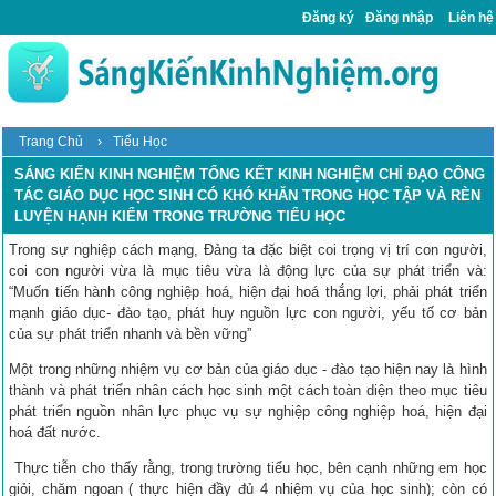
Đăng ký
Đăng nhập
Liên hệ
›
Trang Chủ
Tiểu Học
SÁNG KIẾN KINH NGHIỆM TỔNG KẾT KINH NGHIỆM CHỈ ĐẠO CÔNG
TÁC GIÁO DỤC HỌC SINH CÓ KHÓ KHĂN TRONG HỌC TẬP VÀ RÈN
LUYỆN HẠNH KIỂM TRONG TRƯỜNG TIỂU HỌC
Trong sự nghiệp cách mạng, Đảng ta đặc biệt coi trọng vị trí con người,
coi con người vừa là mục tiêu vừa là động lực của sự phát triển và:
“Muốn tiến hành công nghiệp hoá, hiện đại hoá thắng lợi, phải phát triển
mạnh giáo dục- đào tạo, phát huy nguồn lực con người, yếu tố cơ bản
của sự phát triển nhanh và bền vững”
Một trong những nhiệm vụ cơ bản của giáo dục - đào tạo hiện nay là hình
thành và phát triển nhân cách học sinh một cách toàn diện theo mục tiêu
phát triển nguồn nhân lực phục vụ sự nghiệp công nghiệp hoá, hiện đại
hoá đất nước.
Thực tiễn cho thấy rằng, trong trường tiểu học, bên cạnh những em học
giỏi, chăm ngoan ( thực hiện đầy đủ 4 nhiệm vụ của học sinh); còn có