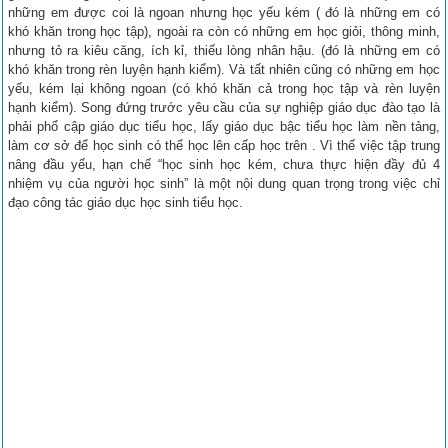
những em được coi là ngoan nhưng học yếu kém ( đó là những em có
khó khăn trong học tập), ngoài ra còn có những em học giỏi, thông minh,
nhưng tỏ ra kiêu căng, ích kỉ, thiếu lòng nhân hậu. (đó là những em có
khó khăn trong rèn luyện hạnh kiểm). Và tất nhiên cũng có những em học
yếu, kém lại không ngoan (có khó khăn cả trong học tập và rèn luyện
hạnh kiểm). Song đứng trước yêu cầu của sự nghiệp giáo dục đào tạo là
phải phổ cập giáo dục tiểu học, lấy giáo dục bậc tiểu học làm nền tảng,
làm cơ sở để học sinh có thể học lên cấp học trên . Vì thế việc tập trung
nâng đầu yếu, hạn chế “học sinh học kém, chưa thực hiện đầy đủ 4
nhiệm vụ của người học sinh” là một nội dung quan trọng trong việc chỉ
đạo công tác giáo dục học sinh tiểu học.