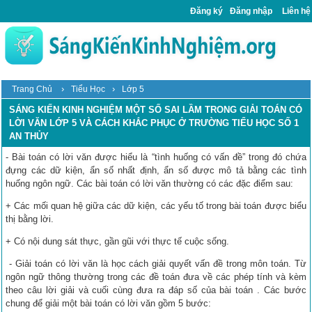
Đăng ký
Đăng nhập
Liên hệ
›
›
Trang Chủ
Tiểu Học
Lớp 5
SÁNG KIẾN KINH NGHIỆM MỘT SỐ SAI LẦM TRONG GIẢI TOÁN CÓ
LỜI VĂN LỚP 5 VÀ CÁCH KHẮC PHỤC Ở TRƯỜNG TIỂU HỌC SỐ 1
AN THỦY
- Bài toán có lời văn được hiểu là “tình huống có vấn đề” trong đó chứa
đựng các dữ kiện, ẩn số nhất định, ẩn số được mô tả bằng các tình
huống ngôn ngữ. Các bài toán có lời văn thường có các đặc điểm sau:
+ Các mối quan hệ giữa các dữ kiện, các yếu tố trong bài toán được biểu
thị bằng lời.
+ Có nội dung sát thực, gần gũi với thực tế cuộc sống.
- Giải toán có lời văn là học cách giải quyết vấn đề trong môn toán. Từ
ngôn ngữ thông thường trong các đề toán đưa về các phép tính và kèm
theo câu lời giải và cuối cùng đưa ra đáp số của bài toán . Các bước
chung để giải một bài toán có lời văn gồm 5 bước: