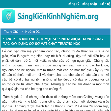
Đăng ký
Đăng nhập
Liên hệ
›
Trang Chủ
Hướng Dẫn
SÁNG KIẾN KINH NGHIỆM MỘT SỐ KINH NGHIỆM TRONG CÔNG
TÁC XÂY DỰNG CƠ SỞ VẬT CHẤT TRƯỜNG HỌC
Để các bậc cha mẹ yên tâm công tác, chúng tôi đã thực sự vừa là cô
giáo, vừa là người mẹ hiền, dạy trẻ biết đi đứng, dạy trẻ nói điều hay lẽ
phải, dỗ dành trẻ ăn hết xuất, ru cho các bé ngủ ngon giấc. Chúng tôi,
những cô giáo mầm non chỉ ước mong làm sao nuôi cho các bé khoẻ,
dạy cho các bé ngoan, mở ra trước mắt các bé một thế giới đầy kỳ thú
để các bé thoải mái tìm tòi và khám phá, tạo cho các bé các sân chơi để
các bé có dịp trải nghiệm những gì bé được cô dạy ở trường và cả
những gì bé tự khám phá được. Những gì các bé làm được là một món
quà quý giá mà các bé tặng cho chúng tôi.
Tâm huyết là thế nhưng trên thực tế trường mầm non Chiềng Mung còn
gặp muôn vàn khó khăn trong công tác chăm sóc, nuôi dưỡng và giáo
dục trẻ. Trường được thành lập từ tháng 8 năm 2004 với 24 nhóm lớp,
các lớp được phân bố ở các thôn bản, tiểu khu trong toàn xã, hầu hết