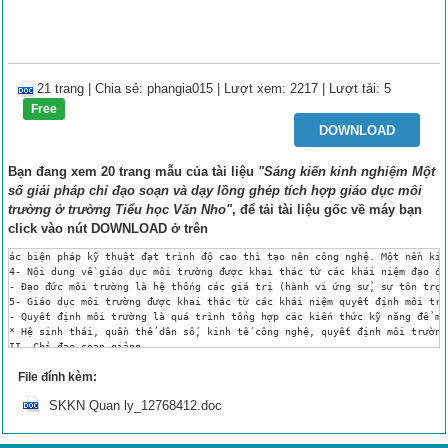
21 trang
|
Chia sẻ:
phangia015
| Lượt xem: 2217
| Lượt tải: 5
Free
DOWNLOAD
Bạn đang xem 20 trang mẫu của tài liệu
"Sáng kiến kinh nghiệm Một
số giải pháp chỉ đạo soạn và dạy lồng ghép tích hợp giáo dục môi
trường ở trường Tiểu học Văn Nho"
, để tải tài liệu gốc về máy bạn
click vào nút
DOWNLOAD
ở trên
ác biện pháp kỹ thuật đạt trình độ cao thì tạo nên công nghệ. Một nền kinh tế có tác động xấu hay tốt đến môi trường tuỳ thuộc vào con người.
4- Nội dung về giáo dục môi trường được khai thác từ các khái niệm đạo đức môi trường
- Đạo đức môi trường là hệ thống các giá trị (hành vi ứng sử, sự tôn trọng...) mà con người đối sử với nhau và với thiên nhiên.
5- Giáo dục môi trường được khai thác từ các khái niệm quyết định môi trường
- Quyết định môi trường là quá trình tổng hợp các kiến thức kỹ năng để mỗi cá nhân hoặc tập thể ra quyết định một vấn đề môi trường cụ thể.
* Hệ sinh thái, quần thể dân số, kinh tế công nghệ, quyết định môi trường, đạo đức môi trường là 5 khái niệm giúp giáo viên lựa chọn để soạn một bài cụ thể. Tôi đã chỉ đạo mỗi tổ chuyên môn dạy một số tiết thực nghiệm để cùng nhau thảo luận, bàn bạc thống nhất cách soạn, cách dạy. Từ đó thống nhất cách thiết kế đồng loạt trong từng khối.
II- Chỉ đạo soạn giảng.
Trên cơ sở 5 khái niệm về nội dung môi trường có thể lồng ghép vào các môn học, tôi đã cùng với các tổ trưởng chuyên môn chỉ đạo soạn giảng một số tiết lồng ghép nội dung giáo dục môi trường ở trường Tiểu học Văn Nho. Trong khuôn khổ của bản kinh nghiệm này, tôi không thể hiện được hết mọi tiết ở mọi khối mà tôi chỉ đưa ra về nội dung tích hợp ở một số lớp và một số tiết dạy để chúng ta cùng tham khảo.
Với lớp 1 :Nội dung tích hợp giáo dục BVMT trong môn Tiếng Việt lớp 1 bao gồm .
Giới thiệu một số cảnh quan thiên nhiên , gia đình , trường học ( môi trường gần gũi với học sinh lớp 1) qua các ngữ liệu dùng để dạy các kỹ năng đọc (Học vần ,Tập đọc ), viết (Chính tả ,Tập viết ) ,nghe – nói (Kể chuyện).
Giáo dục lòng yêu quý , ý thức bảo vệ môi trường Xanh –Sạch - Đẹp qua các hành vi ứng xử cụ thể : Bảo vệ cây xanh , giữ vệ sinh môi trường và danh lam thắng cảnh của quê hương , đất nước.
Ví dụ:Tuần 3 học vần bài 10 : Ô- Ơ Lớp 1
Nội dung tích hợp về giáo dục bảo vệ môi trường :
Phần luyện nói về chủ điểm Bờ hồ , kết hợp khai thác nội dung giáo dục BVMT qua một số câu hỏi gợi ý : Cảnh bờ hồ có những gì ?
Cảnh đó có đẹp không ? Nếu được đi trên con đường như vậy , em cảm thấy thế nào?
Phương thức tích hợp : Khai thác gián tiếp nội dung bài luyện nói .
Hoặc bài 54: Ung - Ưng (Tuần 13) Lớp 1
Từ khoá bông súng 
Liên hệ : Bông súng nở trong hồ ao làm cho cảnh vật thiên nhiên thế nào ?( Thêm đẹp đẽ )
Giáo dục học sinh tình cảm yêu quý thiên nhiên,có ý thức giữ gìn vẻ đẹp của thiên nhiên đất nước ).
Phương thức tích hợp : Khai thác gián tiếp nội dung bài học.
Bài tập đọc : Chủ điểm Thiên nhiên đất nước bài: Hoa ngọc lan Lớp 1.
Nội dung tích hợp về giáo dục bảo vệ môi trường 
Học sinh trả lời các câu hỏi tìm hiểu bài ( Nụ hoa lan màu gì ? Hương hoa lan thơm thế nào ?)/ GV liên hệ mở rộng để học sinh nâng cao ý thức yêu quí và bảo vệ môi trường : Hoa ngọc lan vừa đẹp vừa thơm nên rất có ích cho cuộc sống con người.
Những cây hoa như vậy cần được chúng ta gìn gữ và bảo vệ
-Hs luyện nói (Gọi tên các loài hoa trong ảnh – SGK )/ GV khẳng định rõ hơn : Các loài hoa góp phần làm cho môi trường thêm đẹp , cuộc sống của con người thêm ý nghĩa  
Phương thức tích hợp : Khai thác gián tiếp nội dung bài .
Bài tập chép : Hoa sen chủ điểm thiên nhiên - Đất nước Lớp 1.
Nội dung tích hợp về giáo dục bảo vệ môi trường
Giáo viên nói về nội bài , kết hợp giáo dục BVMT trước khi học sinh tập chép ( hoặc củng cố cuối tiết học) : Hoa sen vừa đẹp lại vừa có ý nghĩa ( Gần bùn mà chẳng hôi tanh mùi bùn ), do vậy ai cũng yêu thích và muốn giữ gìn để hoa đẹp mãi.
Khai thác gián tiếp nội dung bài.
Hoặc là bài tập đọc cây bàng ( ở chủ đề nhà trường ) Lớp 1.
Nội dung tích hợp về giáo dục bảo vệ môi trường :
Học sinh trả lời câu hỏi tìm hiểu bài ( Theo em , cây bàng đẹp nhất vào mùa nào ?)/GV nêu câu hỏi liên tưởng về BVMT : Để có cây bàng đẹp vào mùa thu , nó phải được nuôi dưỡng và bảo vệ ở những mùa nào ?
HS luyện nói ( Kể tên những cây được trồng ở sân trường em )/ GV tiếp tục liên hệ về ý thức BVMT , giúp học sinh thêm yêu quý trường lớp .
Phương thức tích hợp : Khai thác gián tiếp nội dung bài .
 ở lớp 2 : Nội dung tích hợp giáo dục BVMT bao gồm :
giới thiệu thiên nhiên và môi trường , cuộc sống xã hội ( gồm cuộc sống gia đình , nhà trường và ngoài xã hội ) được đề cập đến qua các ngữ liệu dùng để dạy kiến thức và kỹ năng , thể hiện ở các phân môn : Tập đọc ,kể chuyện , Chính tả , Tập viết , luyện từ và câu , Tập làm văn . Giúp HS hiểu được ý nghĩa của môi trường Xanh – Sạch - Đẹp đối với việc nâng cao chất lượng cuộc sống con người .
Giáo dục ý thức bảo vệ môi trường : Không phá hoại môi trường tự nhiên , trồng cây gây rừng và làm đẹp cảnh quan môi trường xung quanh ; yêu quý gia đình , bạn bè , quê hương đất nước .
Ví dụ : Khi soạn và dạy bài (Tập đọc cây xoài của ông em ) Tuần 11 lớp 2 .
Nội dung tích hợp về giáo dục bảo vệ môi trường : Giáo dục tình cảm đẹp đẽ đối với ông bà .
Kết hợp giáo dục BVMT thông qua các câu hỏi : 3. Tại sao mẹ mẹ lại chon những quả xoài ngon nhất bày lên bàn thờ ông ? – 4. Tại sao bạn nhỏ cho rằng quả xoài cát nhà mình là thứ quả ngon nhất ? ( GVnhấn mạnh : Bạn nhỏ nghĩ như vậy vì mỗi khi nhìn thứ quả đó , bạn lại nhớ ông . Nhờ có tình cảm đẹp đẽ với ông , bạn nhỏ thấy yêu quý cả 
File đính kèm:
SKKN Quan ly_12768412.doc