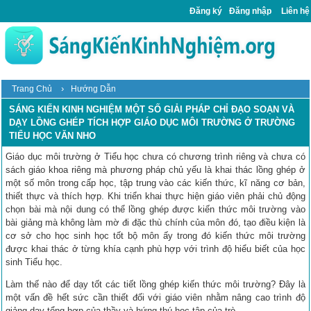
Đăng ký
Đăng nhập
Liên hệ
›
Trang Chủ
Hướng Dẫn
SÁNG KIẾN KINH NGHIỆM MỘT SỐ GIẢI PHÁP CHỈ ĐẠO SOẠN VÀ
DẠY LỒNG GHÉP TÍCH HỢP GIÁO DỤC MÔI TRƯỜNG Ở TRƯỜNG
TIỂU HỌC VĂN NHO
Giáo dục môi trường ở Tiểu học chưa có chương trình riêng và chưa có
sách giáo khoa riêng mà phương pháp chủ yếu là khai thác lồng ghép ở
một số môn trong cấp học, tập trung vào các kiến thức, kĩ năng cơ bản,
thiết thực và thích hợp. Khi triển khai thực hiện giáo viên phải chủ động
chọn bài mà nội dung có thể lồng ghép được kiến thức môi trường vào
bài giảng mà không làm mờ đi đặc thù chính của môn đó, tạo điều kiện là
cơ sở cho học sinh học tốt bộ môn ấy trong đó kiến thức môi trường
được khai thác ở từng khía cạnh phù hợp với trình độ hiểu biết của học
sinh Tiểu học.
Làm thế nào để dạy tốt các tiết lồng ghép kiến thức môi trường? Đây là
một vấn đề hết sức cần thiết đối với giáo viên nhằm nâng cao trình độ
giảng dạy tổng hợp của thầy và hứng thú học tập của trò.