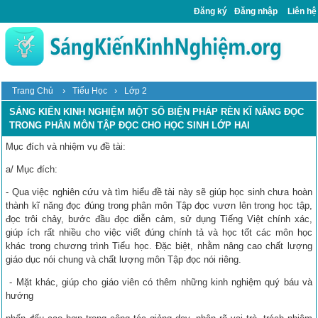
Đăng ký
Đăng nhập
Liên hệ
›
›
Trang Chủ
Tiểu Học
Lớp 2
SÁNG KIẾN KINH NGHIỆM MỘT SỐ BIỆN PHÁP RÈN KĨ NĂNG ĐỌC
TRONG PHÂN MÔN TẬP ĐỌC CHO HỌC SINH LỚP HAI
Mục đích và nhiệm vụ đề tài:
a/ Mục đích:
- Qua việc nghiên cứu và tìm hiểu đề tài này sẽ giúp học sinh chưa hoàn
thành kĩ năng đọc đúng trong phân môn Tập đọc vươn lên trong học tập,
đọc trôi chảy, bước đầu đọc diễn cảm, sử dụng Tiếng Việt chính xác,
giúp ích rất nhiều cho việc viết đúng chính tả và học tốt các môn học
khác trong chương trình Tiểu học. Đặc biệt, nhằm nâng cao chất lượng
giáo dục nói chung và chất lượng môn Tập đọc nói riêng.
- Mặt khác, giúp cho giáo viên có thêm những kinh nghiệm quý báu và
hướng