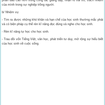
phấn đấu cao hơn trong công tác giảng dạy, nhận rõ vai trò, trách nhiệm
của mình trong sự nghiệp trồng người.
b/ Nhiệm vụ:
- Tìm ra được những khó khăn và hạn chế của học sinh thường mắc phải
và có biện pháp cụ thể rèn kĩ năng đọc đúng và nghe cho học sinh.
- Rèn kĩ năng tự học cho học sinh.
- Trau dồi vốn Tiếng Việt, văn học, phát triển tư duy, mở rộng sự hiểu biết
của học sinh về cuộc sống.