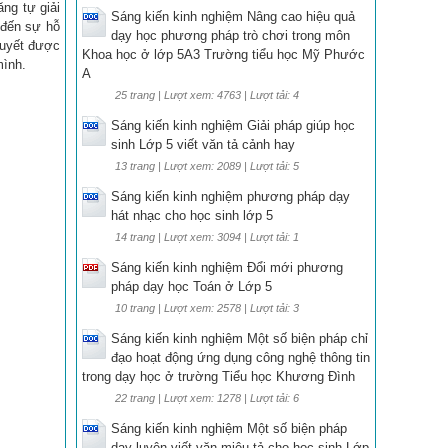
ăng tự giải
Sáng kiến kinh nghiệm Nâng cao hiệu quả
 đến sự hỗ
dạy học phương pháp trò chơi trong môn
quyết được
Khoa học ở lớp 5A3 Trường tiểu học Mỹ Phước
mình.
A
25 trang | Lượt xem: 4763 | Lượt tải: 4
Sáng kiến kinh nghiệm Giải pháp giúp học
sinh Lớp 5 viết văn tả cảnh hay
13 trang | Lượt xem: 2089 | Lượt tải: 5
Sáng kiến kinh nghiệm phương pháp dạy
hát nhạc cho học sinh lớp 5
14 trang | Lượt xem: 3094 | Lượt tải: 1
Sáng kiến kinh nghiệm Đổi mới phương
pháp dạy học Toán ở Lớp 5
10 trang | Lượt xem: 2578 | Lượt tải: 3
Sáng kiến kinh nghiệm Một số biện pháp chỉ
đạo hoạt động ứng dụng công nghệ thông tin
trong dạy học ở trường Tiểu học Khương Đình
22 trang | Lượt xem: 1278 | Lượt tải: 6
Sáng kiến kinh nghiệm Một số biện pháp
dạy luyện viết văn miêu tả cho học sinh Lớp