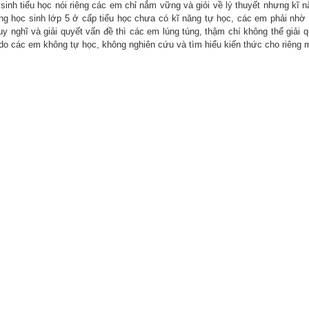
sinh tiểu học nói riêng các em chỉ nắm vững và giỏi về lý thuyết nhưng kĩ n
ững học sinh lớp 5 ở cấp tiểu học chưa có kĩ năng tự học, các em phải nhờ
uy nghĩ và giải quyết vấn đề thì các em lúng túng, thậm chí không thể giải 
 do các em không tự học, không nghiên cứu và tìm hiểu kiến thức cho riêng 