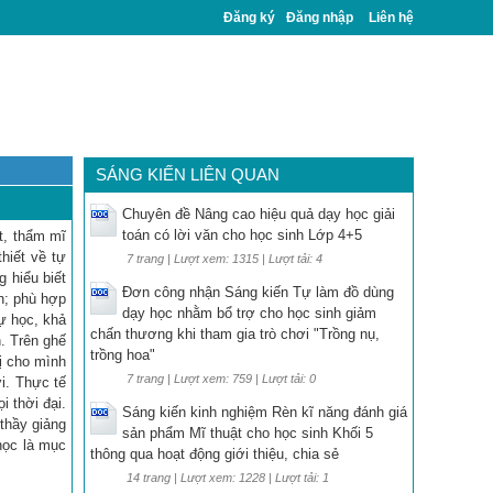
Đăng ký
Đăng nhập
Liên hệ
SÁNG KIẾN LIÊN QUAN
Chuyên đề Nâng cao hiệu quả dạy học giải
toán có lời văn cho học sinh Lớp 4+5
t, thẩm mĩ
hiết về tự
7 trang | Lượt xem: 1315 | Lượt tải: 4
g hiểu biết
Đơn công nhận Sáng kiến Tự làm đồ dùng
h; phù hợp
dạy học nhằm bổ trợ cho học sinh giảm
ự học, khả
chấn thương khi tham gia trò chơi "Trồng nụ,
h. Trên ghế
trồng hoa"
ị cho mình
7 trang | Lượt xem: 759 | Lượt tải: 0
i. Thực tế
i thời đại.
Sáng kiến kinh nghiệm Rèn kĩ năng đánh giá
“thầy giảng
sản phẩm Mĩ thuật cho học sinh Khối 5
học là mục
thông qua hoạt động giới thiệu, chia sẻ
14 trang | Lượt xem: 1228 | Lượt tải: 1