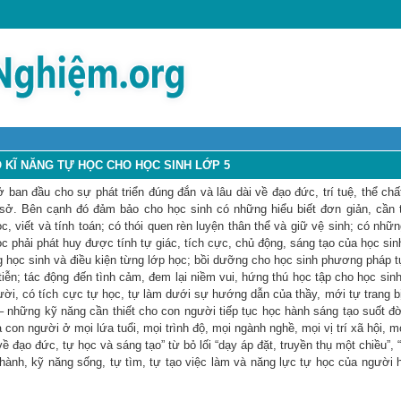
 KĨ NĂNG TỰ HỌC CHO HỌC SINH LỚP 5
ban đầu cho sự phát triển đúng đắn và lâu dài về đạo đức, trí tuệ, thể chấ
 sở. Bên cạnh đó đảm bảo cho học sinh có những hiểu biết đơn giản, cần t
, viết và tính toán; có thói quen rèn luyện thân thể và giữ vệ sinh; có nhữn
 phải phát huy được tính tự giác, tích cực, chủ động, sáng tạo của học sin
g học sinh và điều kiện từng lớp học; bồi dưỡng cho học sinh phương pháp t
tiễn; tác động đến tình cảm, đem lại niềm vui, hứng thú học tập cho học sin
gười, có tích cực tự học, tự làm dưới sự hướng dẫn của thầy, mới tự trang b
 những kỹ năng cần thiết cho con người tiếp tục học hành sáng tạo suốt đờ
on người ở mọi lứa tuổi, mọi trình độ, mọi ngành nghề, mọi vị trí xã hội, mọ
ề đạo đức, tự học và sáng tạo” từ bỏ lối “dạy áp đặt, truyền thụ một chiều”, 
c hành, kỹ năng sống, tự tìm, tự tạo việc làm và năng lực tự học của người 