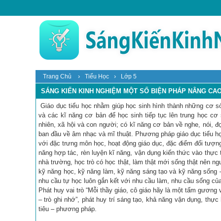
›
›
Trang Chủ
Tiểu Học
Lớp 5
SÁNG KIẾN KINH NGHIỆM MỘT SỐ BIỆN PHÁP NÂNG CAO
Giáo dục tiểu học nhằm giúp học sinh hình thành những cơ sở 
và các kĩ năng cơ bản để học sinh tiếp tục lên trung học cơ
nhiên, xã hội và con người; có kĩ năng cơ bản về nghe, nói, đọc
ban đầu về âm nhạc và mĩ thuật. Phương pháp giáo dục tiểu học
với đặc trưng môn học, hoạt động giáo dục, đặc điểm đối tượn
năng hợp tác, rèn luyện kĩ năng, vận dụng kiến thức vào thực 
nhà trường, học trò có học thật, làm thật mới sống thật nên n
kỹ năng học, kỹ năng làm, kỹ năng sáng tạo và kỹ năng sống –
nhu cầu tự học luôn gắn kết với nhu cầu làm, nhu cầu sống của c
Phát huy vai trò “Mỗi thầy giáo, cô giáo hãy là một tấm gương v
– trò ghi nhớ”, phát huy trí sáng tạo, khả năng vận dụng, thự
tiêu – phương pháp.