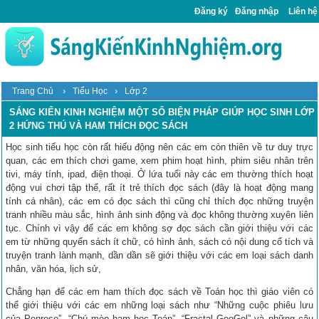
Đăng ký
Đăng nhập
Liên hệ
›
›
Trang Chủ
Tiểu Học
Lớp 2
SÁNG KIẾN KINH NGHIỆM MỘT SỐ BIỆN PHÁP GIÚP HỌC SINH LỚP
2 HỨNG THÚ VÀ HAM THÍCH ĐỌC SÁCH
Học sinh tiểu học còn rất hiếu động nên các em còn thiên về tư duy trực
quan, các em thích chơi game, xem phim hoạt hình, phim siêu nhân trên
tivi, máy tính, ipad, điện thoại. Ở lứa tuổi này các em thường thích hoạt
động vui chơi tập thể, rất ít trẻ thích đọc sách (đây là hoạt động mang
tính cá nhân), các em có đọc sách thì cũng chỉ thích đọc những truyện
tranh nhiều màu sắc, hình ảnh sinh động và đọc không thường xuyên liên
tục. Chính vì vậy để các em không sợ đọc sách cần giới thiệu với các
em từ những quyển sách ít chữ, có hình ảnh, sách có nội dung cổ tích và
truyện tranh lành mạnh, dần dần sẽ giới thiệu với các em loại sách danh
nhân, văn hóa, lịch sử,
Chẳng hạn để các em ham thích đọc sách về Toán học thì giáo viên có
thể giới thiệu với các em những loại sách như “Những cuộc phiêu lưu
của Penrose”, “Chú mèo ham học Toán”, “Fractal GooGol” và những câu