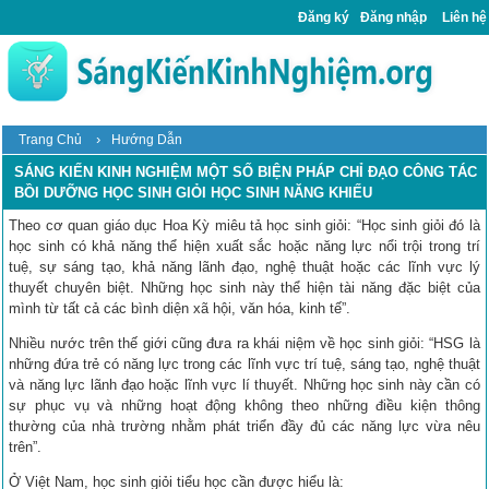
Đăng ký
Đăng nhập
Liên hệ
›
Trang Chủ
Hướng Dẫn
SÁNG KIẾN KINH NGHIỆM MỘT SỐ BIỆN PHÁP CHỈ ĐẠO CÔNG TÁC
BỒI DƯỠNG HỌC SINH GIỎI HỌC SINH NĂNG KHIẾU
Theo cơ quan giáo dục Hoa Kỳ miêu tả học sinh giỏi: “Học sinh giỏi đó là
học sinh có khả năng thể hiện xuất sắc hoặc năng lực nổi trội trong trí
tuệ, sự sáng tạo, khả năng lãnh đạo, nghệ thuật hoặc các lĩnh vực lý
thuyết chuyên biệt. Những học sinh này thể hiện tài năng đặc biệt của
mình từ tất cả các bình diện xã hội, văn hóa, kinh tế”.
Nhiều nước trên thế giới cũng đưa ra khái niệm về học sinh giỏi: “HSG là
những đứa trẻ có năng lực trong các lĩnh vực trí tuệ, sáng tạo, nghệ thuật
và năng lực lãnh đạo hoặc lĩnh vực lí thuyết. Những học sinh này cần có
sự phục vụ và những hoạt động không theo những điều kiện thông
thường của nhà trường nhằm phát triển đầy đủ các năng lực vừa nêu
trên”.
Ở Việt Nam, học sinh giỏi tiểu học cần được hiểu là: