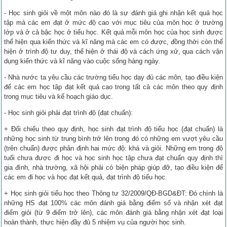
- Học sinh giỏi về một môn nào đó là sự đánh giá ghi nhận kết quả học
tập mà các em đạt ở mức độ cao với mục tiêu của môn học ở trường
lớp và ở cả bậc học ở tiểu học. Kết quả mỗi môn học của học sinh được
thể hiện qua kiến thức và kĩ năng mà các em có được, đồng thời còn thể
hiện ở trình độ tư duy, thể hiện ở thái độ và cách ứng xử, qua cách vận
dụng kiến thức và kĩ năng vào cuộc sống hàng ngày.
- Nhà nước ta yêu cầu các trường tiểu học dạy đủ các môn, tạo điều kiện
để các em học tập đạt kết quả cao trong tất cả các môn theo quy định
trong mục tiêu và kế hoạch giáo dục.
- Học sinh giỏi phải đạt trình độ (đạt chuẩn):
+ Đối chiếu theo quy định, học sinh đạt trình độ tiểu học (đạt chuẩn) là
những học sinh từ trung bình trở lên trong đó có những em vượt yêu cầu
(trên chuẩn) được phân định hai mức độ: khá và giỏi. Những em trong độ
tuổi chưa được đi học và học sinh học tập chưa đạt chuẩn quy định thì
gia đình, nhà trường, xã hội phải có biện pháp giúp đỡ, tạo điều kiện để
các em đi học và học đạt kết quả, đạt trình độ tiểu học.
+ Học sinh giỏi tiểu học theo Thông tư 32/2009/QĐ-BGD&ĐT: Đó chính là
những HS đạt 100% các môn đánh giá bằng điểm số và nhận xét đạt
điểm giỏi (từ 9 điểm trở lên), các môn đánh giá bằng nhận xét đạt loại
hoàn thành, thực hiện đầy đủ 5 nhiệm vụ của người học sinh.