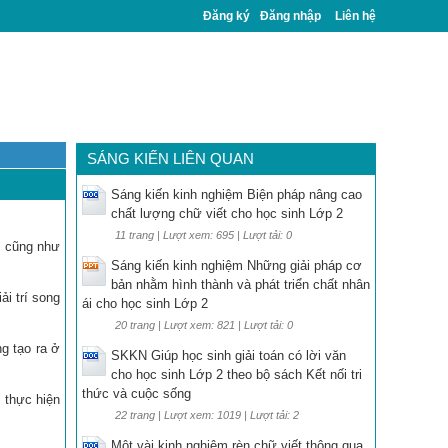
Đăng ký
Đăng nhập
Liên hệ
SÁNG KIẾN LIÊN QUAN
Sáng kiến kinh nghiệm Biện pháp nâng cao
chất lượng chữ viết cho học sinh Lớp 2
11 trang | Lượt xem: 695 | Lượt tải: 0
, cũng như
Sáng kiến kinh nghiệm Những giải pháp cơ
bản nhằm hình thành và phát triển chất nhân
ải trí song
ái cho học sinh Lớp 2
20 trang | Lượt xem: 821 | Lượt tải: 0
ng tạo ra ở
SKKN Giúp học sinh giải toán có lời văn
cho học sinh Lớp 2 theo bộ sách Kết nối tri
thức và cuộc sống
 thực hiện
22 trang | Lượt xem: 1019 | Lượt tải: 2
Một vài kinh nghiệm rèn chữ viết thông qua