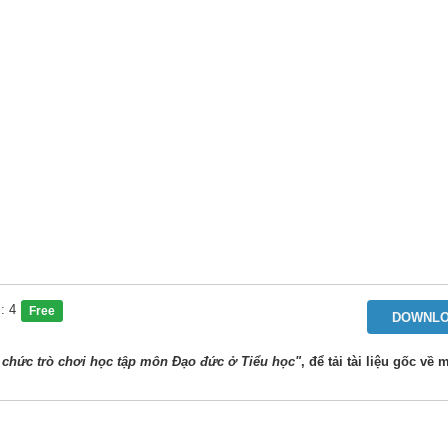
: 4
Free
DOWNL
 chức trò chơi học tập môn Đạo đức ở Tiểu học"
, để tải tài liệu gốc về