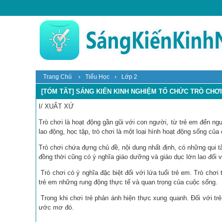
›
›
Trang Chủ
Tiểu Học
Lớp 2
[TÓM TĂT] SÁNG KIẾN KINH NGHIỆM TỔ CHỨC TRÒ CHƠ
I/ XUẤT XỨ
Trò chơi là hoạt động gần gũi với con người, từ trẻ em đến ng
lao động, học tập, trò chơi là một loại hình hoạt động sống của
Trò chơi chứa đựng chủ đề, nội dung nhất định, có những qui tắ
đồng thời cũng có ý nghĩa giáo dưỡng và giáo dục lớn lao đối 
Trò chơi có ý nghĩa đặc biệt đối với lứa tuổi trẻ em. Trò chơi
trẻ em những rung động thực tế và quan trọng của cuộc sống.
Trong khi chơi trẻ phản ánh hiện thực xung quanh. Đối với tr
ước mơ đó.