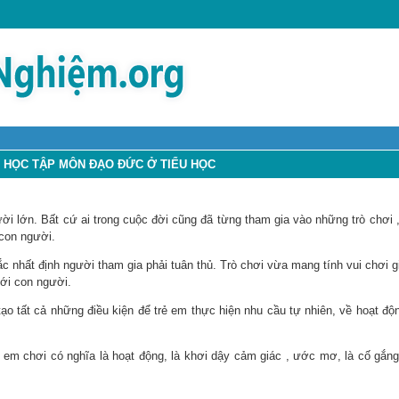
I HỌC TẬP MÔN ĐẠO ĐỨC Ở TIỂU HỌC
ười lớn. Bất cứ ai trong cuộc đời cũng đã từng tham gia vào những trò chơi 
 con người.
c nhất định người tham gia phải tuân thủ. Trò chơi vừa mang tính vui chơi gi
với con người.
 tạo tất cả những điều kiện để trẻ em thực hiện nhu cầu tự nhiên, về hoạt độ
ẻ em chơi có nghĩa là hoạt động, là khơi dậy cảm giác , ước mơ, là cố gắng