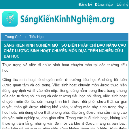
Đăng ký
Đăng nhập
Liên hệ
›
Trang Chủ
Tiểu Học
SÁNG KIẾN KINH NGHIỆM MỘT SỐ BIỆN PHÁP CHỈ ĐẠO NÂNG CAO
CHẤT LƯỢNG SINH HOẠT CHUYÊN MÔN DỰA TRÊN NGHIÊN CỨU
BÀI HỌC
Thực trạng về việc tổ chức sinh hoạt chuyên môn tại các trường tiểu
học:
Công tác sinh hoạt tổ chuyên môn ở trường tiểu học A chúng tôi luôn
được quan tâm và coi trọng. Việc sinh hoạt chuyên môn được thực hiện
đúng quy định và đi vào nền nếp. Song, cũng nằm trong thực trạng chung
của các trường nói chung và các trường tiểu học nói riêng, việc sinh hoạt
chuyên môn đôi lúc còn mang tình hình thức, đối phó, chưa thật sự giải
quyết, tháo gỡ được những khó khăn, vướng mắc nảy sinh trong dạy -
học hoặc nội dung chưa thật phong phú, đáp ứng được nhu cầu nâng cao
chuyên môn nghiệp vụ cho giáo viên. Trong các buổi sinh hoạt, không khí
thường trầm lắng, những vấn đề mới và khó ít được mang ra bàn bạc,
thảo luận và có đưa ra giáo viên cũng không tham gia ý kiến. Hình thức