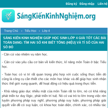
Đăng ký
Đăng nhập
Liên hệ
›
›
Trang Chủ
Tiểu Học
Lớp 4
SÁNG KIẾN KINH NGHIỆM GIÚP HỌC SINH LỚP 4 GIẢI TỐT CÁC BÀI
TOÁN DẠNG: TÌM HAI SỐ KHI BIẾT TỔNG (HIỆU) VÀ TỈ SỐ CỦA HAI
SỐ ĐÓ
- Căn cứ vào nhiệm vụ năm học.
- Căn cứ vào yêu cầu cơ bản về kiến thức, kĩ năng môn Toán ở bậc Tiểu
học.
- Toán học có vị trí rất quan trọng phù hợp với cuộc sống thực tiễn đó
cũng là công cụ cần thiết cho các môn học khác và để giúp học sinh nhận
thức thế giới xung quanh, để hoạt động có hiệu quả trong thực tiễn.
- Khả năng giáo dục nhiều mặt của môn Toán rất to lớn, nó có khả năng
phát triển tư duy lôgic, phát triển trí tuệ. Nó có vai trò to lớn trong việc rèn
luyện phương pháp suy nghĩ, phương pháp suy luận, phương pháp giải
quyết vấn đề có suy luận, có khoa học toàn diện, chính xác, có nhiều tác