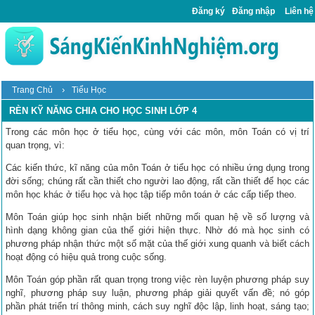
Đăng ký
Đăng nhập
Liên hệ
›
Trang Chủ
Tiểu Học
RÈN KỸ NĂNG CHIA CHO HỌC SINH LỚP 4
Trong các môn học ở tiểu học, cùng với các môn, môn Toán có vị trí
quan trọng, vì:
Các kiến thức, kĩ năng của môn Toán ở tiểu học có nhiều ứng dụng trong
đời sống; chúng rất cần thiết cho người lao động, rất cần thiết để học các
môn học khác ở tiểu học và học tập tiếp môn toán ở các cấp tiếp theo.
Môn Toán giúp học sinh nhận biết những mối quan hệ về số lượng và
hình dạng không gian của thế giới hiện thực. Nhờ đó mà học sinh có
phương pháp nhận thức một số mặt của thế giới xung quanh và biết cách
hoạt động có hiệu quả trong cuộc sống.
Môn Toán góp phần rất quan trọng trong việc rèn luyện phương pháp suy
nghĩ, phương pháp suy luận, phương pháp giải quyết vấn đề; nó góp
phần phát triển trí thông minh, cách suy nghĩ độc lập, linh hoạt, sáng tạo;