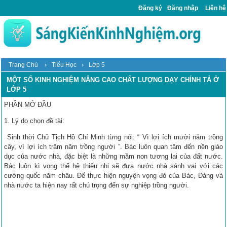
Đăng ký
Đăng nhập
Liên hệ
›
›
Trang Chủ
Tiểu Học
Lớp 5
MỘT SỐ KINH NGHIỆM NÂNG CAO CHẤT LƯỢNG DẠY CHÍNH TẢ Ở
LỚP 5
PHẦN MỞ ĐẦU
1. Lý do chọn đề tài:
Sinh thời Chủ Tịch Hồ Chí Minh từng nói: “ Vì lợi ích mười năm trồng
cây, vì lợi ích trăm năm trồng người ”. Bác luôn quan tâm đến nền giáo
dục của nước nhà, đặc biệt là những mầm non tương lai của đất nước.
Bác luôn kì vọng thế hệ thiếu nhi sẽ đưa nước nhà sánh vai với các
cường quốc năm châu. Để thực hiện nguyện vọng đó của Bác, Đảng và
nhà nước ta hiện nay rất chú trọng đến sự nghiệp trồng người.