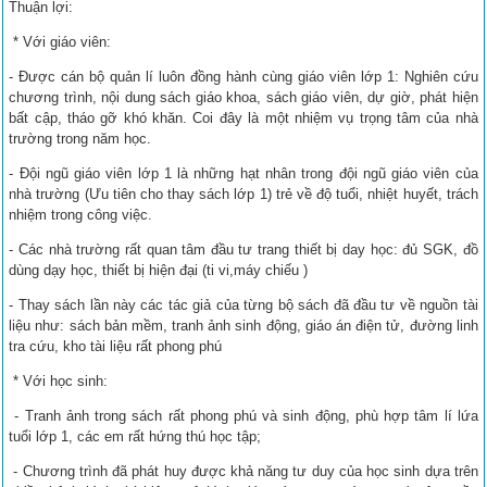
Thuận lợi:
* Với giáo viên:
- Được cán bộ quản lí luôn đồng hành cùng giáo viên lớp 1: Nghiên cứu
chương trình, nội dung sách giáo khoa, sách giáo viên, dự giờ, phát hiện
bất cập, tháo gỡ khó khăn. Coi đây là một nhiệm vụ trọng tâm của nhà
trường trong năm học.
- Đội ngũ giáo viên lớp 1 là những hạt nhân trong đội ngũ giáo viên của
nhà trường (Ưu tiên cho thay sách lớp 1) trẻ về độ tuổi, nhiệt huyết, trách
nhiệm trong công việc.
- Các nhà trường rất quan tâm đầu tư trang thiết bị day học: đủ SGK, đồ
dùng dạy học, thiết bị hiện đại (ti vi,máy chiếu )
- Thay sách lần này các tác giả của từng bộ sách đã đầu tư về nguồn tài
liệu như: sách bản mềm, tranh ảnh sinh động, giáo án điện tử, đường linh
tra cứu, kho tài liệu rất phong phú
* Với học sinh:
- Tranh ảnh trong sách rất phong phú và sinh động, phù hợp tâm lí lứa
tuổi lớp 1, các em rất hứng thú học tập;
- Chương trình đã phát huy được khả năng tư duy của học sinh dựa trên