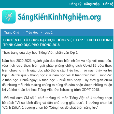
Đăng ký
Đăng nhập
Liên hệ
›
›
Trang Chủ
Tiểu Học
Lớp 1
CHUYÊN ĐỀ TỔ CHỨC DẠY HỌC TIẾNG VIỆT LỚP 1 THEO CHƯƠNG
TRÌNH GIÁO DỤC PHỔ THÔNG 2018
Thực trạng của dạy học Tiếng Việt- phần vần lớp 1
Năm học 2020-2021 ngành giáo dục thực hiện nhiệm vụ kép với mục tiêu:
vừa tích cực thực hiện giải pháp phòng chống dịch Covid-19 vừa thực
hiện chương trình giáo dục phổ thông cấp Tiểu học. Tới nay, thầy và trò
lớp 1 đã trải qua 2 tháng học của năm học với 8 tuần thực học. Trong đó:
2 tuần học 1 buổi/ngày; 6 tuần học 2 buổi trên ngày. Tuy thời gian chưa
dài nhưng mỗi nhà trường chúng ta cũng đã cảm nhận được những thuận
lợi và khó khăn khi học Tiếng Việt lớp 1chương trình GDPT 2018.
- Đối với cụm CM số 1 có 6 trường thì môn Tiếng Việt có 4 trường chọn
bộ sách "Vì sự bình đẳng và dân chủ trong giáo dục"; 1 trường chọn bộ
"Cánh Diều"; 1 trường chọn bộ "Cùng học để phát triển năng lực".