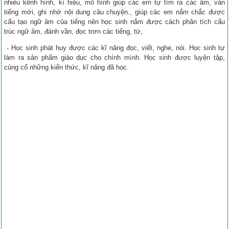
nhiều kênh hình, kí hiệu, mô hình giúp các em tự tìm ra các âm, vần
tiếng mới, ghi nhớ nội dung câu chuyện., giúp các em nắm chắc được
cấu tạo ngữ âm của tiếng nên học sinh nắm được cách phân tích cấu
trúc ngữ âm, đánh vần, đọc trơn các tiếng, từ,
- Học sinh phát huy được các kĩ năng đọc, viết, nghe, nói. Học sinh tự
làm ra sản phẩm giáo dục cho chính mình. Học sinh được luyện tập,
củng cố những kiến thức, kĩ năng đã học.